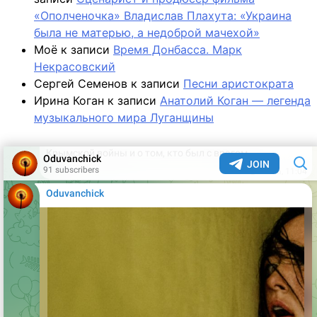
«Ополченочка» Владислав Плахута: «Украина
была не матерью, а недоброй мачехой»
Моё
к записи
Время Донбасса. Марк
Некрасовский
Сергей Семенов
к записи
Песни аристократа
Ирина Коган
к записи
Анатолий Коган — легенда
музыкального мира Луганщины