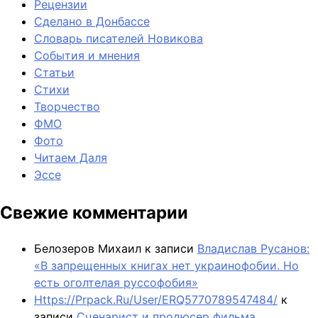
Рецензии
Сделано в Донбассе
Словарь писателей Новикова
События и мнения
Статьи
Стихи
Творчество
ФМО
Фото
Читаем Даля
Эссе
Свежие комментарии
Белозеров Михаил
к записи
Владислав Русанов:
«В запрещенных книгах нет украинофобии. Но
есть оголтелая руссофобия»
Https://Prpack.Ru/User/ERQ5770789547484/
к
записи
Сценарист и продюсер фильма