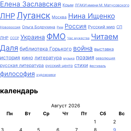
Елена Заславская
Крым
ЛГАКИ имени М. Матусовского
Луганск
ЛНР
Нина Ищенко
Москва
Россия
Русский мир
СП
Ольга Бодрухина
Новороссия
Рим
ФМО
Читаем
Украина
ЛНР
СССР
Час мужества
Даля
война
библиотека Горького
выставка
поэзия
история
кино
литература
революция
музыка
стихи
русская литература
русский центр
фестиваль
философия
художники
календарь
Август 2026
Пн
Вт
Ср
Чт
Пт
Сб
Вс
1
2
3
4
5
6
7
8
9