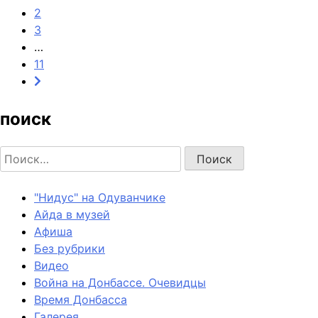
2
3
…
11
поиск
Найти:
"Нидус" на Одуванчике
Айда в музей
Афиша
Без рубрики
Видео
Война на Донбассе. Очевидцы
Время Донбасса
Галерея