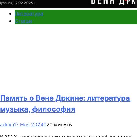
Литература
Статьи
Память о Вене Дркине: литература,
музыка, философия
admin
17 Ноя 2024
0
20 минуты
В 2023 году в московском издательстве «Выргород»