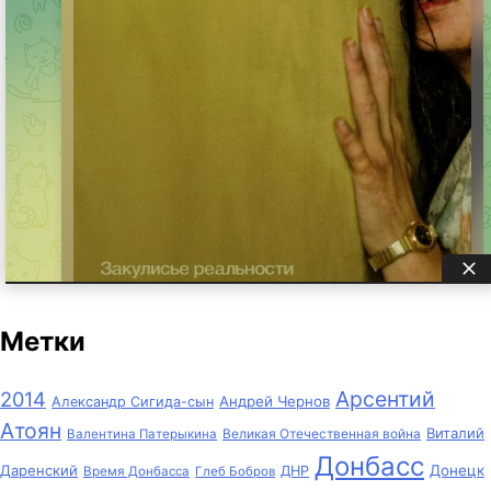
Метки
Арсентий
2014
Андрей Чернов
Александр Сигида-сын
Атоян
Виталий
Великая Отечественная война
Валентина Патерыкина
Донбасс
Даренский
Донецк
ДНР
Время Донбасса
Глеб Бобров