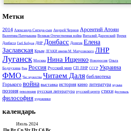
Метки
Арсентий Атоян
2014
Андрей Чернов
Александр Сигида-сын
Виталий Даренский
Великая Отечественная война
Валентина Патерыкина
Время
Донбасс
Елена
Донецк
ДНР
Донбасса
Глеб Бобров
ЛНР
Заславская
Крым
ЛГАКИ имени М. Матусовского
Луганск
Нина Ищенко
Москва
Ольга
Новороссия
Россия
Украина
Русский мир
Бодрухина
СП ЛНР
Рим
СССР
ФМО
Читаем Даля
библиотека
Час мужества
война
Горького
история
кино
литература
выставка
музыка
поэзия
стихи
русская литература
русский центр
революция
фестиваль
философия
художники
календарь
Июль 2024
Пн
Вт
Ср
Чт
Пт
Сб
Вс