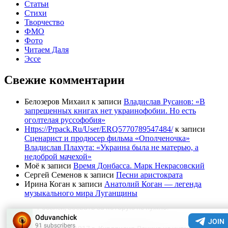
Статьи
Стихи
Творчество
ФМО
Фото
Читаем Даля
Эссе
Свежие комментарии
Белозеров Михаил
к записи
Владислав Русанов: «В
запрещенных книгах нет украинофобии. Но есть
оголтелая руссофобия»
Https://Prpack.Ru/User/ERQ5770789547484/
к записи
Сценарист и продюсер фильма «Ополченочка»
Владислав Плахута: «Украина была не матерью, а
недоброй мачехой»
Моё
к записи
Время Донбасса. Марк Некрасовский
Сергей Семенов
к записи
Песни аристократа
Ирина Коган
к записи
Анатолий Коган — легенда
музыкального мира Луганщины