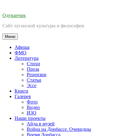
Перейти
к
Одуванчик
содержимому
Сайт луганской культуры и философии
Меню
Афиша
ФМО
Литература
Стихи
Проза
Рецензии
Статьи
Эссе
Книги
Галерея
Фото
Видео
ИЗО
Наши проекты
Айда в музей
Война на Донбассе. Очевидцы
Время Донбасса