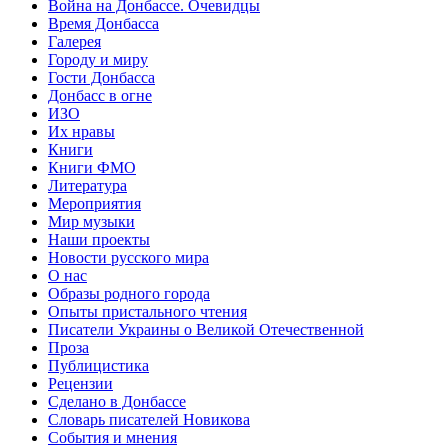
Война на Донбассе. Очевидцы
Время Донбасса
Галерея
Городу и миру
Гости Донбасса
Донбасс в огне
ИЗО
Их нравы
Книги
Книги ФМО
Литература
Мероприятия
Мир музыки
Наши проекты
Новости русского мира
О нас
Образы родного города
Опыты пристального чтения
Писатели Украины о Великой Отечественной
Проза
Публицистика
Рецензии
Сделано в Донбассе
Словарь писателей Новикова
События и мнения