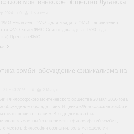
офское монтеневское общество Луганска
пр 2024
0
1 Минуты
е ФМО Регламент ФМО Цели и задачи ФМО Направления
ости ФМО Книги ФМО Список докладов с 1990 года
ется) Пресса о ФМО
лее
ктика зомби: обсуждение физикализма на
21 Май 2026
0
2 Минуты
ании Философского монтеневского общества 20 мая 2026 года
сь обсуждение доклада Нины Ищенко «Философские зомби в
ой философии сознания». В ходе доклада был
зирован мысленный эксперимент «философский зомби»,
его место в философии сознания, роль методологии