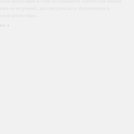
еской философии в этом эксперименте (логический анализ
пора на интуицию), рассмотрена роль физикализма в
еской философии…
лее