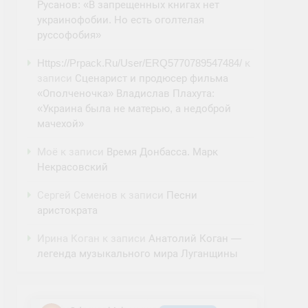
Русанов: «В запрещенных книгах нет
украинофобии. Но есть оголтелая
руссофобия»
Https://Prpack.Ru/User/ERQ5770789547484/
к
записи
Сценарист и продюсер фильма
«Ополченочка» Владислав Плахута:
«Украина была не матерью, а недоброй
мачехой»
Моё
к записи
Время Донбасса. Марк
Некрасовский
Сергей Семенов
к записи
Песни
аристократа
Ирина Коган
к записи
Анатолий Коган —
легенда музыкального мира Луганщины