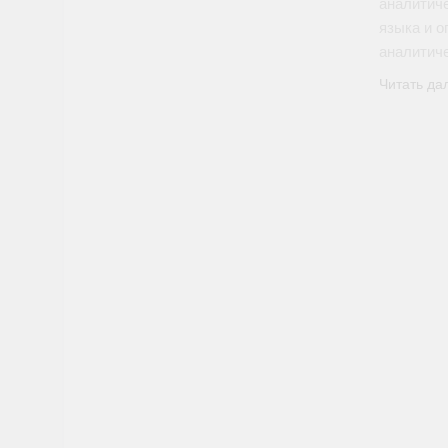
аналитич
языка и о
аналитич
Читать да