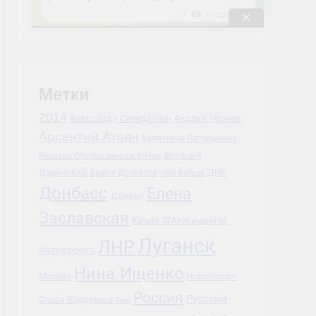
Метки
2014
Александр Сигида-сын
Андрей Чернов
Арсентий Атоян
Валентина Патерыкина
Виталий
Великая Отечественная война
Даренский
Время Донбасса
ДНР
Глеб Бобров
Донбасс
Елена
Донецк
Заславская
Крым
ЛГАКИ имени М.
Луганск
ЛНР
Матусовского
Нина Ищенко
Москва
Новороссия
Россия
Русский
Ольга Бодрухина
Рим