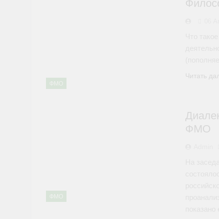
Филос
06 А
Что тако
деятельн
(пополня
Читать да
ФМО
Диале
ФМО
Admin
На засед
состояло
российск
ФМО
проанали
показано 