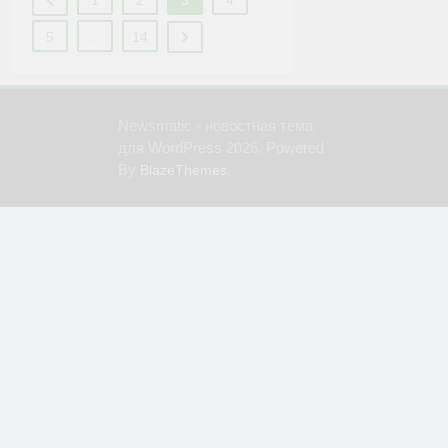
5
…
14
Newsmatic - новостная тема
для WordPress 2026. Powered
By
.
BlazeThemes