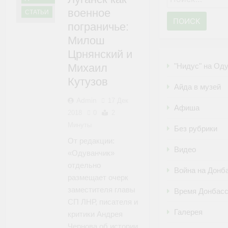
военное
СТАТЬИ
пограничье:
Милош
Црнянский и
Михаил
"Нидус" на Од
Кутузов
Айда в музей
Admin
17 Дек
Афиша
2018
0
2
Минуты
Без рубрики
От редакции:
Видео
«Одуванчик»
отдельно
Война на Донб
размещает очерк
заместителя главы
Время Донбас
СП ЛНР, писателя и
Галерея
критики Андрея
Чернова об истории