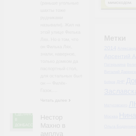
(раньше угольные
шахты тоже
рудниками
называли). Жил на
этой улице Филька
Метки
Лях. Но о том, что
он Филька Лях,
2014
Александ
знали, наверное,
Арсентий А
только домком да
Патерыкина
Вели
паспортный стол,
Виталий Даренск
для остальных был
До
ДНР
Бобров
он — Филёк-
Заславск
Газок….
Читать далее
Л
Матусовского
Нина
СДЕЛАНО
Нестор
Москва
В
Махно в
ДОНБАССЕ
Ольга Бодрухин
амплуа