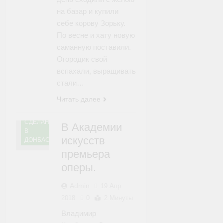
на базар и купили
себе корову Зорьку.
По весне и хату новую
саманную поставили.
Огородик свой
вспахали, выращивать
стали…
Читать далее
МИР
МУЗЫКИ
СДЕЛАНО
В Академии
В
искусств
ДОНБАССЕ
премьера
оперы.
Admin
19 Апр
2018
0
2 Минуты
‎Владимир