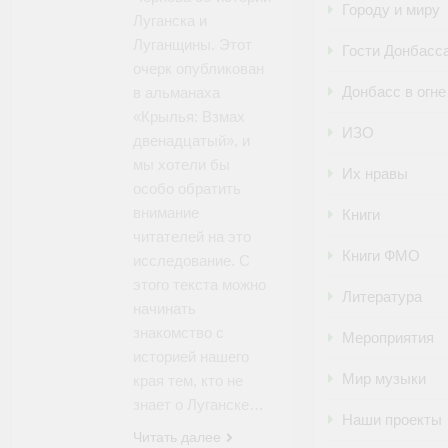
Городу и миру
Луганска и
Луганщины. Этот
Гости Донбасс
очерк опубликован
Донбасс в огне
в альманаха
«Крылья: Взмах
ИЗО
двенадцатый», и
мы хотели бы
Их нравы
особо обратить
внимание
Книги
читателей на это
Книги ФМО
исследование. С
этого текста можно
Литература
начинать
знакомство с
Мероприятия
историей нашего
Мир музыки
края тем, кто не
знает о Луганске…
Наши проекты
Читать далее