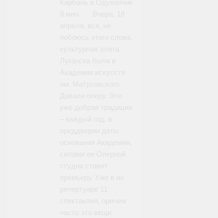
Карбань‎ в Одуванчик
8 мин. · Вчера, 18
апреля, вся, не
побоюсь этого слова,
культурная элита
Луганска была в
Академии искусств
им. Матусовского.
Давали оперу. Это
уже добрая традиция
– каждый год, в
преддверии даты
основания Академии,
силами ее Оперной
студии ставят
премьеру. Уже в их
репертуаре 11
спектаклей, причем
часто это вещи