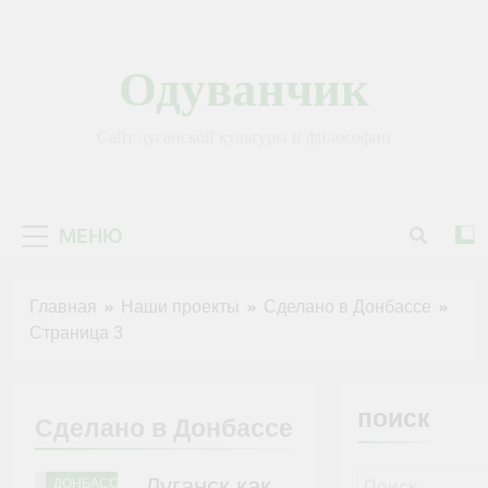
Перейти
к
содержимому
Одуванчик
Сайт луганской культуры и философии
МЕНЮ
Главная
Наши проекты
Сделано в Донбассе
Страница 3
поиск
Сделано в Донбассе
СДЕЛАНО
В
Найти:
Луганск как
ДОНБАССЕ