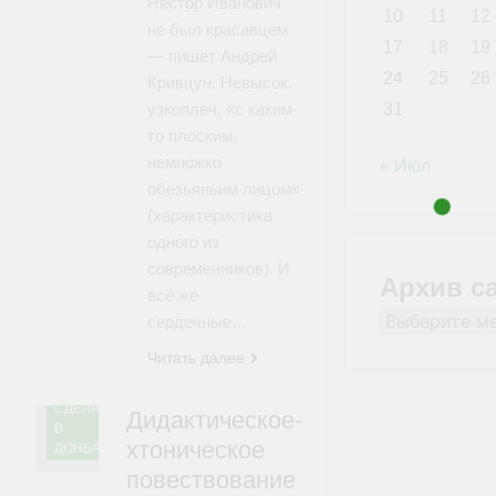
Нестор Иванович
10
11
12
не был красавцем
17
18
19
— пишет Андрей
24
25
26
Кривцун. Невысок,
узкоплеч, «с каким-
31
то плоским,
немножко
« Июл
обезьяньим лицом»
(характеристика
одного из
современников). И
Архив с
всё же
Архив
сердечные…
сайта
Читать далее
СДЕЛАНО
Дидактическое-
В
хтоническое
ДОНБАССЕ
повествование