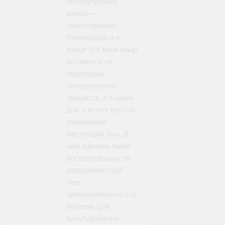
литературного
жанра —
хронотуризма.
Появившийся в
конце XIX века жанр
оставался на
периферии
литературного
процесса, а в наши
дни, сто лет спустя,
переживает
настоящий бум. В
чём причина такой
востребованности
попаданчества?
Чем
привлекательно это
явление для
культуролога и