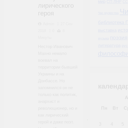
мир
СП ЛНР
СС
лирического
Чи
героя
Час мужества
библиотека Г
Admin
27 Сен
ист
выставка
2018
0
8
поэзия
Минуты
музыка
литература
рус
Нестор Иванович
философ
Махно немало
воевал на
территории бывшей
Украины и на
Донбассе. Но
календа
запомнился он не
только как политик,
А
анархист и
революционер, но и
Пн
Вт
С
как лирический
герой и даже поэт.
3
4
5