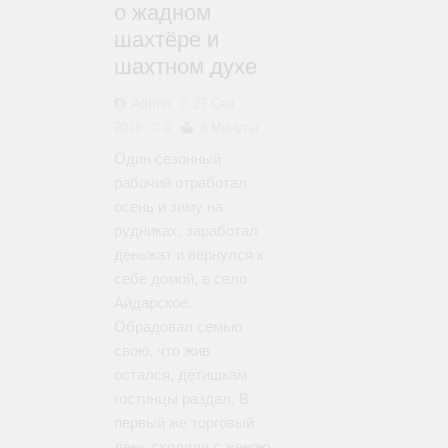
о жадном
шахтёре и
шахтном духе
Admin
27 Сен
2018
0
8 Минуты
Один сезонный
рабочий отработал
осень и зиму на
рудниках, заработал
деньжат и вернулся к
себе домой, в село
Айдарское.
Обрадовал семью
свою, что жив
остался, детишкам
гостинцы раздал. В
первый же торговый
день сходили с женою