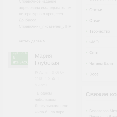
Справочное издание
адресовано исследователям
Статьи
литературного процесса
Донбасса.
Стихи
Справочник_писателей_ЛНР
Творчество
Читать далее
ФМО
Фото
СДЕЛАНО
Мария
В
Глубокая
ДОНБАССЕ
Читаем Даля
Admin
06 Окт
Эссе
2018
0
1
Минуты
В одном
Свежие к
небольшом
Деркульском селе
Белозеров Ми
жила-была пара
Русанов: «В за