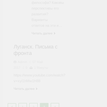
философа? Каковы
перспективы его
развития?
Варианты
ответов на эти и…
Читать далее
СДЕЛАНО
Луганск. Письма с
В
фронта
ДОНБАССЕ
Admin
07 Май
2017
0
1 Минуты
https://www.youtube.com/watch?
v=xyI1hMw1H88
Читать далее
1
2
3
4