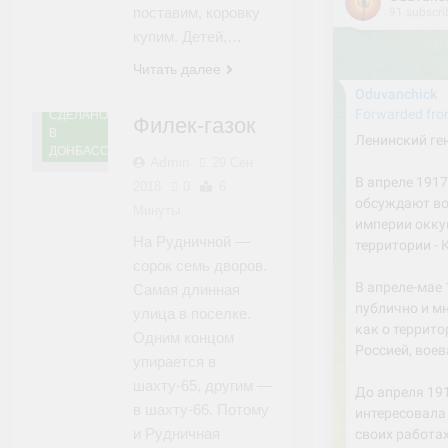
поставим, коровку
купим. Детей,…
Читать далее
СДЕЛАНО
Филек-газок
В
ДОНБАССЕ
Admin
29 Сен
2018
0
6
Минуты
На Рудничной —
сорок семь дворов.
Самая длинная
улица в поселке.
Одним концом
упирается в
шахту-65, другим —
в шахту-66. Потому
и Рудничная