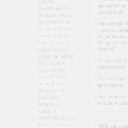
недавно
украинофобии.
поженившихся
руссофобия»
молодых людей.
Перебивались они
Https://Prpack
кое-как, толком у
к записи
Сцена
них житье-бытье не
«Ополченочка»
получалось – то
«Украина была
мачехой»
одного нету, то
другого не хватает.
Моё
к записи
В
Вот и говорит
Некрасовский
однажды муж
Алексей своей
Сергей Семено
молодой жене: –
аристократа
Надумал я на
Ирина Коган
к 
рудники на
легенда музык
заработки
податься,
заработаю деньжат,
вернусь, хатенку