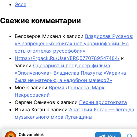
Эссе
Свежие комментарии
Белозеров Михаил
к записи
Владислав Русанов:
«В запрещенных книгах нет украинофобии. Но
есть оголтелая руссофобия»
Https://Prpack.Ru/User/ERQ5770789547484/
к
записи
Сценарист и продюсер фильма
«Ополченочка» Владислав Плахута: «Украина
была не матерью, а недоброй мачехой»
Моё
к записи
Время Донбасса. Марк
Некрасовский
Сергей Семенов
к записи
Песни аристократа
Ирина Коган
к записи
Анатолий Коган — легенда
музыкального мира Луганщины