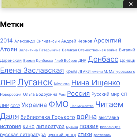
Метки
Арсентий
2014
Андрей Чернов
Александр Сигида-сын
Атоян
Виталий
Великая Отечественная война
Валентина Патерыкина
Донбасс
Даренский
Донецк
ДНР
Время Донбасса
Глеб Бобров
Елена Заславская
Крым
ЛГАКИ имени М. Матусовского
Луганск
ЛНР
Нина Ищенко
Москва
Россия
Русский мир
СП
Ольга Бодрухина
Новороссия
Рим
ФМО
Читаем
Украина
ЛНР
СССР
Час мужества
Даля
война
библиотека Горького
выставка
поэзия
история
кино
литература
революция
музыка
стихи
русская литература
русский центр
фестиваль