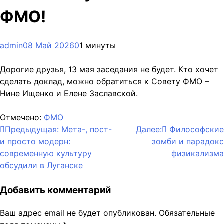
ФМО!
admin
08 Май 2026
0
1 минуты
Дорогие друзья, 13 мая заседания не будет. Кто хочет
сделать доклад, можно обратиться к Совету ФМО –
Нине Ищенко и Елене Заславской.
Отмечено:
ФМО
Навигация
Предыдущая:
Мета-, пост-
Далее:
Философские
и просто модерн:
зомби и парадокс
по
современную культуру
физикализма
записям
обсудили в Луганске
Добавить комментарий
Ваш адрес email не будет опубликован.
Обязательные