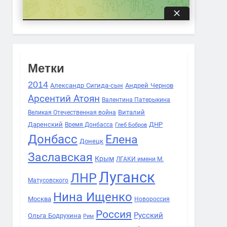
Метки
2014
Александр Сигида-сын
Андрей Чернов
Арсентий Атоян
Валентина Патерыкина
Виталий
Великая Отечественная война
Даренский
Время Донбасса
ДНР
Глеб Бобров
Донбасс
Елена
Донецк
Заславская
Крым
ЛГАКИ имени М.
Луганск
ЛНР
Матусовского
Нина Ищенко
Москва
Новороссия
Россия
Русский
Ольга Бодрухина
Рим