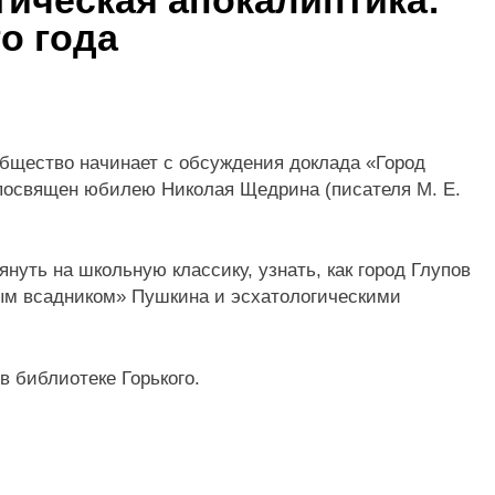
тическая апокалиптика:
о года
бщество начинает с обсуждения доклада «Город
посвящен юбилею Николая Щедрина (писателя М. Е.
уть на школьную классику, узнать, как город Глупов
ым всадником» Пушкина и эсхатологическими
 в библиотеке Горького.