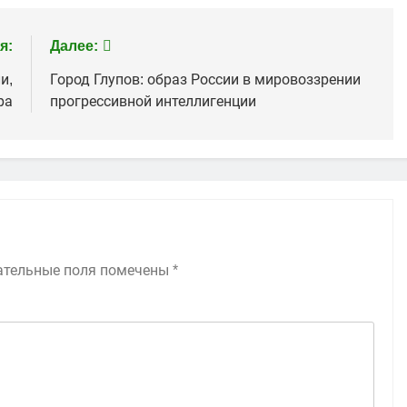
я:
Далее:
и,
Город Глупов: образ России в мировоззрении
ра
прогрессивной интеллигенции
ательные поля помечены
*