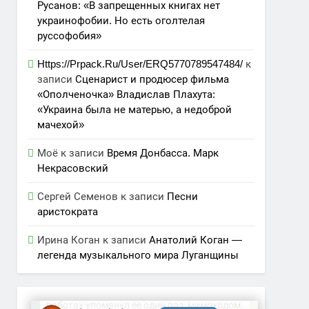
Русанов: «В запрещенных книгах нет
украинофобии. Но есть оголтелая
руссофобия»
Https://Prpack.Ru/User/ERQ5770789547484/
к
записи
Сценарист и продюсер фильма
«Ополченочка» Владислав Плахута:
«Украина была не матерью, а недоброй
мачехой»
Моё
к записи
Время Донбасса. Марк
Некрасовский
Сергей Семенов
к записи
Песни
аристократа
Ирина Коган
к записи
Анатолий Коган —
легенда музыкального мира Луганщины