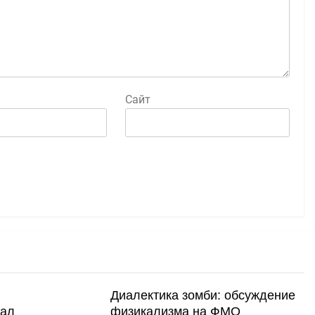
Сайт
Диалектика зомби: обсуждение
нал
физикализма на ФМО