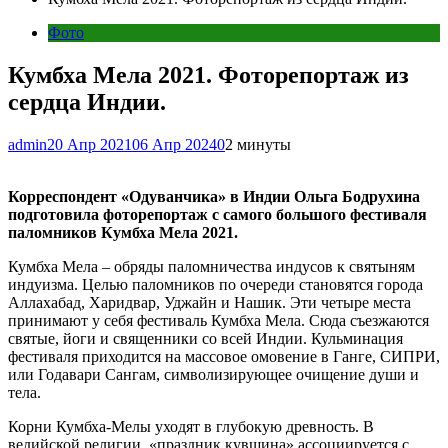
Фото
Кумбха Мела 2021. Фоторепортаж из
сердца Индии.
admin
20 Апр 2021
06 Апр 2024
0
2 минуты
Корреспондент «Одуванчика» в Индии Ольга Бодрухина
подготовила фоторепортаж с самого большого фестиваля
паломников Кумбха Мела 2021.
Кумбха Мела – обряды паломничества индусов к святыням
индуизма. Целью паломников по очереди становятся города
Аллахабад, Харидвар, Уджайн и Нашик. Эти четыре места
принимают у себя фестиваль Кумбха Мела. Сюда съезжаются
святые, йоги и священники со всей Индии. Кульминация
фестиваля приходится на массовое омовение в Ганге, СИПРИ,
или Годавари Сангам, символизирующее очищение души и
тела.
Корни Кумбха-Мелы уходят в глубокую древность. В
ведийской религии, «праздник кувшина» ассоциируется с