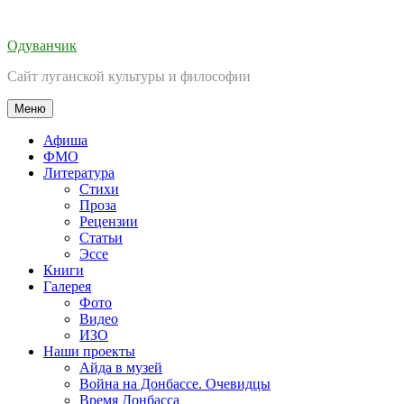
Перейти
к
Одуванчик
содержимому
Сайт луганской культуры и философии
Меню
Афиша
ФМО
Литература
Стихи
Проза
Рецензии
Статьи
Эссе
Книги
Галерея
Фото
Видео
ИЗО
Наши проекты
Айда в музей
Война на Донбассе. Очевидцы
Время Донбасса