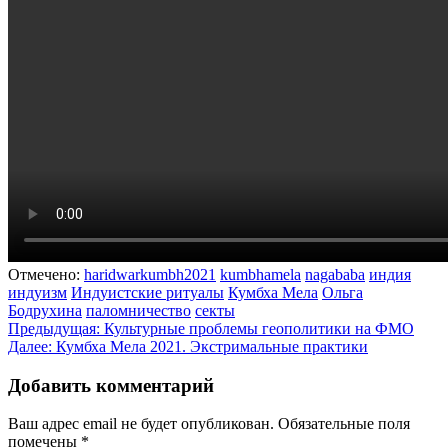
Отмечено:
haridwarkumbh2021
kumbhamela
nagababa
индия
индуизм
Индуистские ритуалы
Кумбха Мела
Ольга
Бодрухина
паломничество
секты
Навигация
Предыдущая:
Культурные проблемы геополитики на ФМО
Далее:
Кумбха Мела 2021. Экстримальные практики
по
записям
Добавить комментарий
Ваш адрес email не будет опубликован.
Обязательные поля
помечены
*