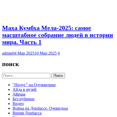
Маха Кумбха Мела-2025: самое
масштабное собрание людей в истории
мира. Часть 1
admin
04 Мар 2025
10 Мар 2025
0
поиск
Найти:
"Нидус" на Одуванчике
Айда в музей
Афиша
Без рубрики
Видео
Война на Донбассе. Очевидцы
Время Донбасса