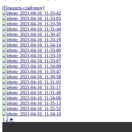
[Показать слайдшоу]
1
2
►