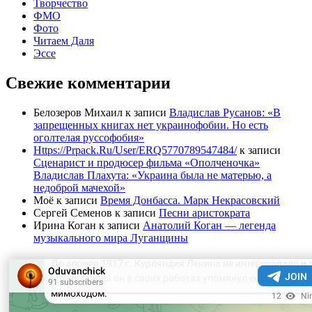
Творчество
ФМО
Фото
Читаем Даля
Эссе
Свежие комментарии
Белозеров Михаил
к записи
Владислав Русанов: «В
запрещенных книгах нет украинофобии. Но есть
оголтелая руссофобия»
Https://Prpack.Ru/User/ERQ5770789547484/
к записи
Сценарист и продюсер фильма «Ополченочка»
Владислав Плахута: «Украина была не матерью, а
недоброй мачехой»
Моё
к записи
Время Донбасса. Марк Некрасовский
Сергей Семенов
к записи
Песни аристократа
Ирина Коган
к записи
Анатолий Коган — легенда
музыкального мира Луганщины