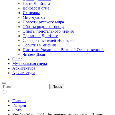
Гости Донбасса
Донбасс в огне
Их нравы
Мир музыки
Новости русского мира
Образы родного города
Опыты пристального чтения
Сделано в Донбассе
Словарь писателей Новикова
События и мнения
Писатели Украины о Великой Отечественной
Читаем Даля
О нас
Музыкальная сцена
Архитектура
Архитектура
Найти:
Главная
Галерея
Фото
Кумбха Мела 2021. Фоторепортаж из сердца Индии.