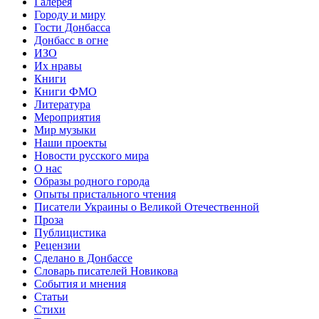
Галерея
Городу и миру
Гости Донбасса
Донбасс в огне
ИЗО
Их нравы
Книги
Книги ФМО
Литература
Мероприятия
Мир музыки
Наши проекты
Новости русского мира
О нас
Образы родного города
Опыты пристального чтения
Писатели Украины о Великой Отечественной
Проза
Публицистика
Рецензии
Сделано в Донбассе
Словарь писателей Новикова
События и мнения
Статьи
Стихи