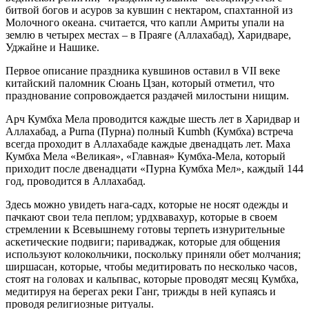
битвой богов и асуров за кувшин с нектаром, спахтанной из
Молочного океана. считается, что капли Амриты упали на
землю в четырех местах – в Праяге (Аллахабад), Харидваре,
Уджайне и Нашике.
Первое описание праздника кувшинов оставил в VII веке
китайский паломник Сюань Цзан, который отметил, что
празднование сопровождается раздачей милостыни нищим.
Арч Кумбха Мела проводится каждые шесть лет в Харидвар и
Аллахабад, а Purna (Пурна) полный Kumbh (Кумбха) встреча
всегда проходит в Аллахабаде каждые двенадцать лет. Маха
Кумбха Мела «Великая», «Главная» Кумбха-Мела, который
приходит после двенадцати «Пурна Кумбха Мел», каждый 144
год, проводится в Аллахабад.
Здесь можно увидеть нага-садх, которые не носят одежды и
пачкают свои тела пеплом; урдхвавахур, которые в своем
стремлении к Всевышнему готовы терпеть изнурительные
аскетические подвиги; париваджак, которые для общения
используют колокольчики, поскольку приняли обет молчания;
ширшасан, которые, чтобы медитировать по несколько часов,
стоят на головах и кальпвас, которые проводят месяц Кумбха,
медитируя на берегах реки Ганг, трижды в ней купаясь и
проводя религиозные ритуалы.