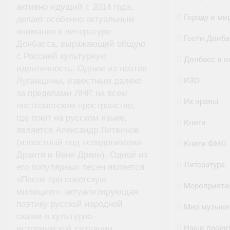
активно идущий с 2014 года,
Городу и ми
делает особенно актуальным
внимание к литературе
Гости Донба
Донбасса, выражающей общую
с Россией культурную
Донбасс в о
идентичность. Одним из поэтов
ИЗО
Луганщины, известным далеко
за пределами ЛНР, на всем
Их нравы
постсоветском пространстве,
где поют на русском языке,
Книги
является Александр Литвинов
(известный под псевдонимами
Книги ФМО
Дрантя и Веня Дркин). Одной из
Литература
его популярных песен является
«Песня про советскую
Мероприяти
милицию», актуализирующая
поэтику русской народной
Мир музыки
сказки в культурно-
Наши проек
исторической ситуации