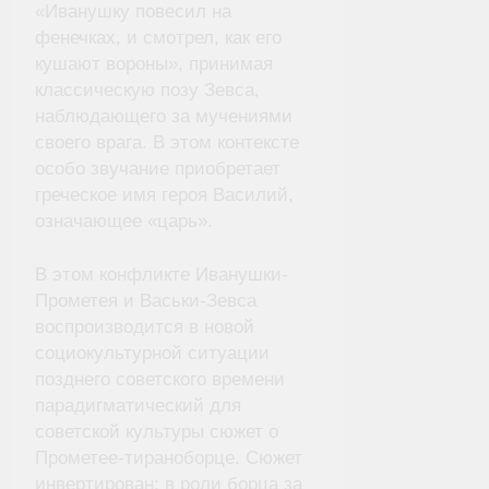
«Иванушку повесил на
фенечках, и смотрел, как его
кушают вороны», принимая
классическую позу Зевса,
наблюдающего за мучениями
своего врага. В этом контексте
особо звучание приобретает
греческое имя героя Василий,
означающее «царь».
В этом конфликте Иванушки-
Прометея и Васьки-Зевса
воспроизводится в новой
социокультурной ситуации
позднего советского времени
парадигматический для
советской культуры сюжет о
Прометее-тираноборце. Сюжет
инвертирован: в роли борца за