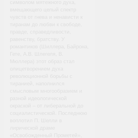
символом мятежного духа,
вмещающего целый спектр
чувств от гнева и ненависти к
тиранам до любви к свободе,
правде, справедливости,
равенству, братству. У
романтиков (Шиллера, Байрона,
Гете, А.В. Шлегеля, В.
Мюллера) этот образ стал
олицетворением духа
революционной борьбы с
тиранией, наполнился
смысловым многообразием и
разной идеологической
окраской – от либеральной до
социалистической. Последнюю
воплотил П. Шелли в
лирической драме
«Освобожденный Прометей»,