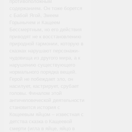
противоположным
содержанием. Он тоже борется
с Бабой Ягой, Змеем
Горынычем и Кащеем
Бессмертным, но его действия
приводят не к восстановлению
природной гармонии, которую в
сказках нарушают персонажи-
чудовища из другого мира, а к
нарушению существующего
нормального порядка вещей.
Герой не побеждает зло, он
насилует, кастрирует, срубает
головы. Финалом этой
античеловеческой деятельности
становится история с
Кощеевым яйцом – известная с
детства сказка о Кащеевой
смерти (игла в яйце, яйцо в