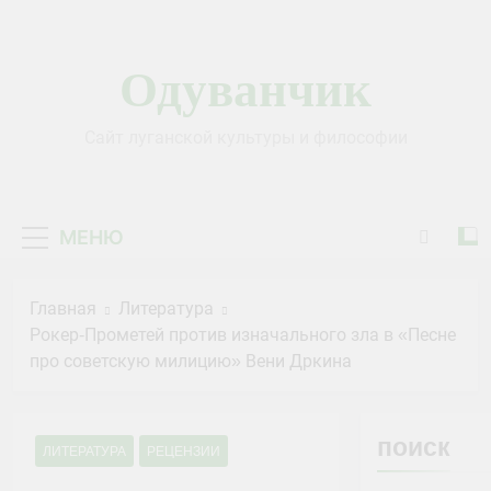
Перейти
к
содержимому
Одуванчик
Сайт луганской культуры и философии
МЕНЮ
Главная
Литература
Рокер-Прометей против изначального зла в «Песне
про советскую милицию» Вени Дркина
поиск
ЛИТЕРАТУРА
РЕЦЕНЗИИ