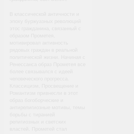
В классической античности и
эпоху буржуазных революций
этос гражданина, связанный с
образом Прометея,
мотивировал активность
рядовых граждан в реальной
политической жизни. Начиная с
Ренессанса образ Прометея все
более связывался с идеей
человеческого прогресса.
Классицизм, Просвещение и
Романтизм привнесли в этот
образ богоборческие и
антирелигиозные мотивы, темы
борьбы с тиранией
религиозных и светских
властей. Прометей стал