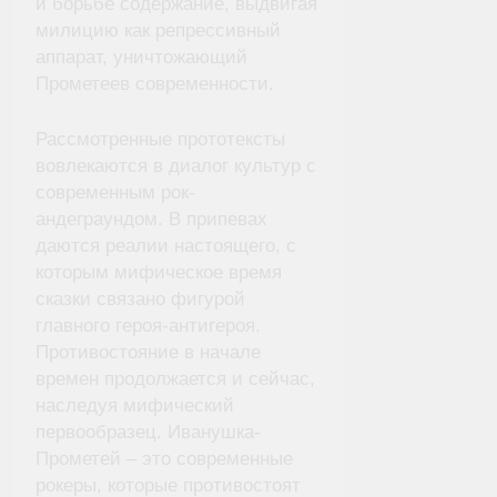
и борьбе содержание, выдвигая
милицию как репрессивный
аппарат, уничтожающий
Прометеев современности.
Рассмотренные прототексты
вовлекаются в диалог культур с
современным рок-
андеграундом. В припевах
даются реалии настоящего, с
которым мифическое время
сказки связано фигурой
главного героя-антигероя.
Противостояние в начале
времен продолжается и сейчас,
наследуя мифический
первообразец. Иванушка-
Прометей – это современные
рокеры, которые противостоят