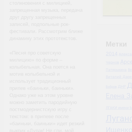
столкновения с милицией,
запрещенная музыка, передача
друг другу запрещенных
записей, подпольные рок-
фестивали. Рассмотрим ближе
динамику этих прототекстов.
Метки
«Песня про советскую
2014
Алекса
милицию» по форме –
Арс
Чернов
колыбельная. Она поется на
Патерыкина
Ве
мотив колыбельной и
Виталий Даре
использует традиционный
Д
ДНР
Бобров
припев «баиньки, баиньки».
Елена З
Однако уже на этом уровне
можно заметить пародийную
ЛГАКИ имени М
постмодернистскую игру с
Луган
текстом: в припеве после
«баиньки, баиньки» идет резкий
Ищенк
выкрик «Дурак! Не спи, мой