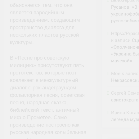
Белозеров 
объясняется тем, что она
Русанов: «В
является пародийным
украинофоби
произведением, создающим
руссофобия
пространство диалога для
Https://Prpa
нескольких пластов русской
к записи
Сц
культуры.
«Ополченочк
«Украина бы
В «Песне про советскую
мачехой»
милицию» присутствуют пять
прототекстов, которые поэт
Моё
к запи
вовлекает в межкультурный
Некрасовск
диалог с рок-андеграундом:
Сергей Сем
фольклорная песня, советская
аристократа
песня, народная сказка,
библейский текст, античный
Ирина Кога
миф о Прометее. Само
легенда му
произведение построено как
русская народная колыбельная