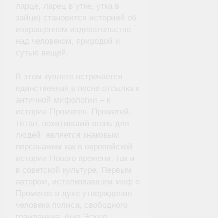
ларце, ларец в утке, утка в
зайце) становится историей об
извращенном издевательстве
над человеком, природой и
сутью вещей.
В этом куплете встречается
единственная в песне отсылка к
античной мифологии – к
истории Прометея. Прометей,
титан, похитивший огонь для
людей, является знаковым
персонажем как в европейской
истории Нового времени, так и
в советской культуре. Первым
автором, истолковавшим миф о
Прометее в духе утверждения
человека полиса, свободного
гражданина, был Эсхил.