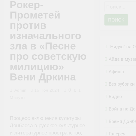
Рокер-
Найти:
Прометей
против
изначального
зла в «Песне
"Нидус" на 
про советскую
Айда в музе
милицию»
Афиша
Вени Дркина
Без рубрики
0
Admin
16 Ноя 2024
1
Видео
Минуты
Война на До
Процесс включения культуры
Время Донб
Донбасса в русское культурное
и литературное пространство,
Галерея