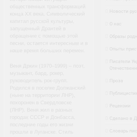
общественных трансформаций
Новости рус
конца ХХ века. Символический
капитал русской культуры,
О нас
запущенный Дрантей в
обращение с помощью этой
Образы родн
песни, остается интересным и в
Опыты прист
наше время больших перемен.
Писатели Ук
Веня Дркин (1970–1999) – поэт,
Отечествен
музыкант, бард, рокер,
руководитель рок-групп.
Проза
Родился в поселке Должанский
Публицисти
(ныне на территории ЛНР),
похоронен в Свердловске
Рецензии
(ЛНР). Веня жил в разных
городах СССР и Донбасса,
Сделано в 
последние годы его жизни
Словарь пи
прошли в Луганске. Стиль