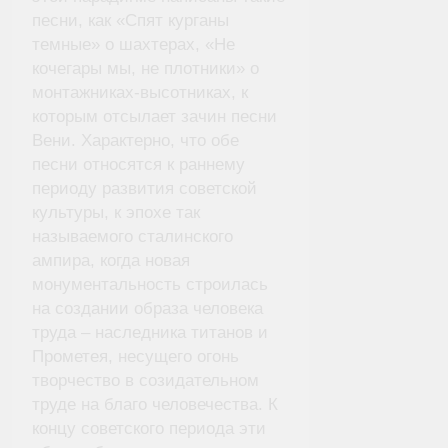
песни, как «Спят курганы
темные» о шахтерах, «Не
кочегары мы, не плотники» о
монтажниках-высотниках, к
которым отсылает зачин песни
Вени. Характерно, что обе
песни относятся к раннему
периоду развития советской
культуры, к эпохе так
называемого сталинского
ампира, когда новая
монументальность строилась
на создании образа человека
труда – наследника титанов и
Прометея, несущего огонь
творчество в созидательном
труде на благо человечества. К
концу советского периода эти