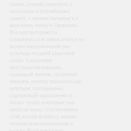
сказки, ранней советской, с
отсылками к библейскому
сюжету о первом человеке и к
античному мифу о Прометее.
Все эти прототексты
соединяются и осмысляются на
основе андеграундной рок-
культуры поздней советской
эпохи. Смысловое
пространство пародии,
созданной поэтом, позволяет
показать пустоту официальной
культуры того времени,
содержащей идеологемы о
людях труда, в которые уже
никто не верит. Столкновение
этой пустой формы с живым
творчеством андеграунда в
версии Вени повторяет