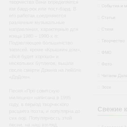
творчества Вени определяется
События и 
как бард-рок или пост-бард. В
его работах соединяются
Статьи
различные музыкальные
направления, характерные для
Стихи
конца 1980 – 1990-х гг.
Творчество
Подавляющее большинство
записей, кроме «Крышкин дом»,
ФМО
«Всё будет хорошо» и
нескольких бутлегов, вышли
Фото
после смерти Дркина на лейбле
Читаем Дал
«ДрДом».
Эссе
Песня «Про советскую
милицию» написана в 1995
году, в период творческого
Свежие 
расцвета поэта, и популярна до
сих пор. Популярность этой
песни, на наш взгляд,