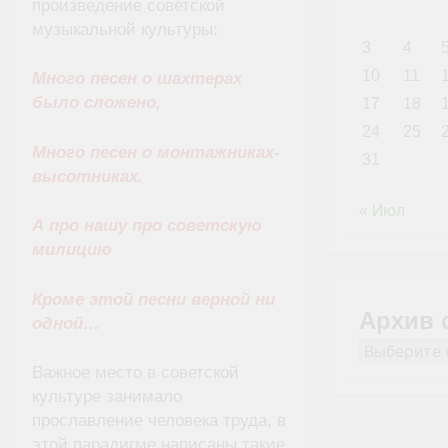
произведение советской
музыкальной культуры:
3
4
10
11
Много песен о шахтерах
было сложено,
17
18
24
25
Много песен о монтажниках-
31
высотниках.
« Июл
А про нашу про советскую
милицию
Кроме этой песни верной ни
Архив 
одной…
Архив
Важное место в советской
сайта
культуре занимало
прославление человека труда, в
этой парадигме написаны такие