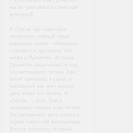
– это отблеск огня Прометея,
как он трактовался советской
культурой.
В «Песне про советскую
милицию» главный герой
народных сказок – Иванушка –
становится протагонистом
мифа о Прометее. История
Прометея заканчивается тем,
что непокорного титана Зевс
велит приковать к скале, и
наблюдает, как орел каждый
день клюет его печень. В
«Песне…» роль Зевса,
неправого тирана, властителя
бесчеловечного анти-космоса,
играет советский милиционер
Васька-омоновец, который