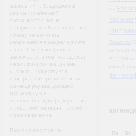
маленький!». Традиционная
Росси
Рим
форма колыбельной
Украина
взламывается новым
содержанием. Объяснение того,
Читаем
почему нельзя спать,
в
Горького
раскрывается в каждом куплете
песни. Смысл конфликта
история
к
заключается в том, что адресат
поэзия
рев
песни, которого она должна
русский цент
убаюкать, существует в
филосо
пространстве противоборства
рок-андеграунда, дающего
музыкальную и
исполнительскую форму песне,
и советской милиции, которой и
календ
посвящена песня.
Песня начинается как
Пн
Вт