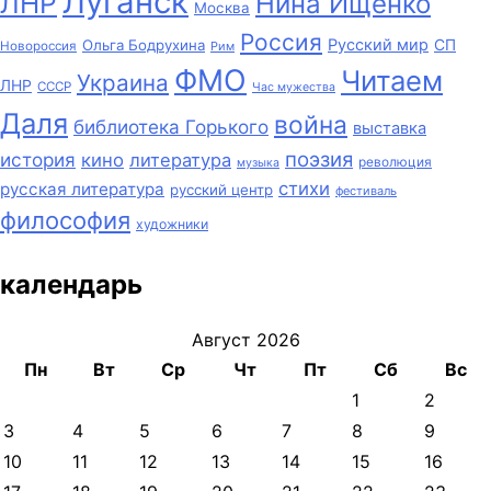
Луганск
ЛНР
Нина Ищенко
Москва
Россия
Русский мир
СП
Ольга Бодрухина
Новороссия
Рим
ФМО
Читаем
Украина
ЛНР
СССР
Час мужества
Даля
война
библиотека Горького
выставка
поэзия
история
кино
литература
революция
музыка
стихи
русская литература
русский центр
фестиваль
философия
художники
календарь
Август 2026
Пн
Вт
Ср
Чт
Пт
Сб
Вс
1
2
3
4
5
6
7
8
9
10
11
12
13
14
15
16