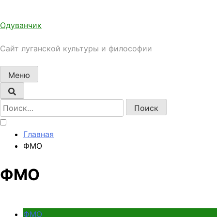
Перейти
к
Одуванчик
содержимому
Сайт луганской культуры и философии
Меню
Найти:
Главная
ФМО
ФМО
ФМО