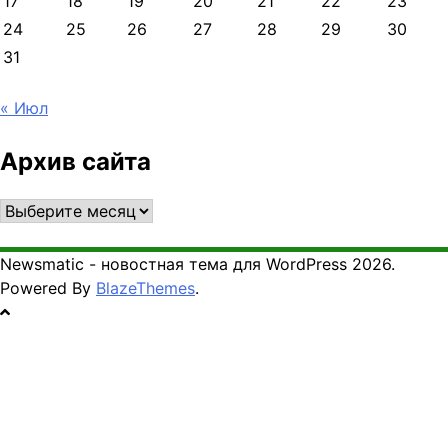
17
18
19
20
21
22
23
24
25
26
27
28
29
30
31
« Июл
Архив сайта
Архив
сайта
Newsmatic - новостная тема для WordPress 2026.
Powered By
BlazeThemes
.