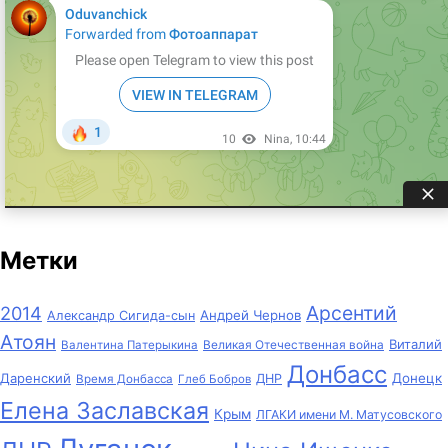
Метки
Арсентий
2014
Андрей Чернов
Александр Сигида-сын
Атоян
Виталий
Великая Отечественная война
Валентина Патерыкина
Донбасс
Даренский
Донецк
ДНР
Время Донбасса
Глеб Бобров
Елена Заславская
Крым
ЛГАКИ имени М. Матусовского