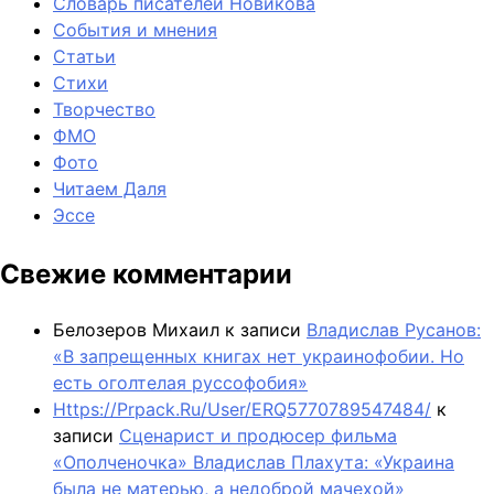
Словарь писателей Новикова
События и мнения
Статьи
Стихи
Творчество
ФМО
Фото
Читаем Даля
Эссе
Свежие комментарии
Белозеров Михаил
к записи
Владислав Русанов:
«В запрещенных книгах нет украинофобии. Но
есть оголтелая руссофобия»
Https://Prpack.Ru/User/ERQ5770789547484/
к
записи
Сценарист и продюсер фильма
«Ополченочка» Владислав Плахута: «Украина
была не матерью, а недоброй мачехой»