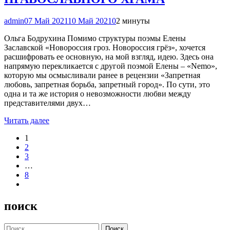
admin
07 Май 2021
10 Май 2021
0
2 минуты
Ольга Бодрухина Помимо структуры поэмы Елены
Заславской «Новороссия гроз. Новороссия грёз», хочется
расшифровать ее основную, на мой взгляд, идею. Здесь она
напрямую перекликается с другой поэмой Елены – «Nemo»,
которую мы осмысливали ранее в рецензии «Запретная
любовь, запретная борьба, запретный город». По сути, это
одна и та же история о невозможности любви между
представителями двух…
Читать далее
1
2
3
…
8
поиск
Найти: