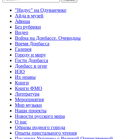
"Нидус" на Одуванчике
Айда в музей
Афиша
Без рубрики
Видео
Война на Донбассе. Очевидцы
Время Донбасса
Галерея
Городу и миру
Гости Донбасса
Донбасс в огне
ИЗО
Их нравы
Книги
Книги ФМО
Литература
Мероприятия
Мир музыки
Наши проекты
Новости русского мира
О нас
Образы родного города
Опыты пристального чтения
Писатели Украины о Великой Отечественной