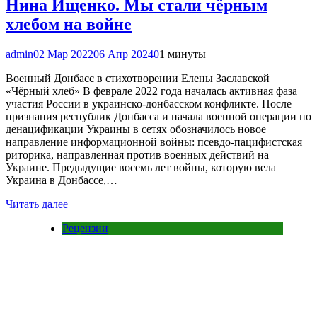
Нина Ищенко. Мы стали чёрным
хлебом на войне
admin
02 Мар 2022
06 Апр 2024
0
1 минуты
Военный Донбасс в стихотворении Елены Заславской
«Чёрный хлеб» В феврале 2022 года началась активная фаза
участия России в украинско-донбасском конфликте. После
признания республик Донбасса и начала военной операции по
денацификации Украины в сетях обозначилось новое
направление информационной войны: псевдо-пацифистская
риторика, направленная против военных действий на
Украине. Предыдущие восемь лет войны, которую вела
Украина в Донбассе,…
Читать далее
Рецензии