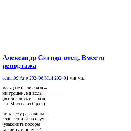
Александр Сигида-отец. Вместо
репортажа
admin
09 Апр 2024
08 Май 2024
0
1 минуты
месяц не было связи –
ни грошей, ни воды
(выбирались из грязи,
как Москва из Орды)
ни к чему разговоры –
ложь ловили на слух…
(узаконить поборы
за войну и испуг?!)