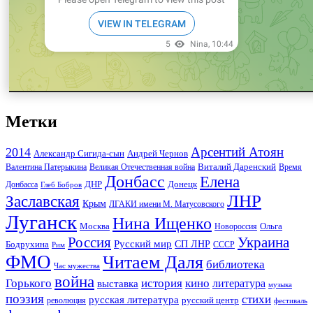
Метки
Арсентий Атоян
2014
Андрей Чернов
Александр Сигида-сын
Виталий Даренский
Великая Отечественная война
Валентина Патерыкина
Время
Донбасс
Елена
Донецк
ДНР
Донбасса
Глеб Бобров
ЛНР
Заславская
Крым
ЛГАКИ имени М. Матусовского
Луганск
Нина Ищенко
Москва
Ольга
Новороссия
Россия
Украина
Русский мир
Бодрухина
СП ЛНР
Рим
СССР
ФМО
Читаем Даля
библиотека
Час мужества
война
Горького
история
кино
литература
выставка
музыка
поэзия
стихи
русская литература
русский центр
революция
фестиваль