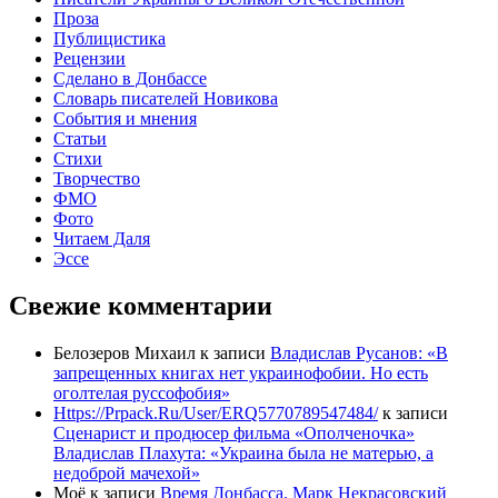
Проза
Публицистика
Рецензии
Сделано в Донбассе
Словарь писателей Новикова
События и мнения
Статьи
Стихи
Творчество
ФМО
Фото
Читаем Даля
Эссе
Свежие комментарии
Белозеров Михаил
к записи
Владислав Русанов: «В
запрещенных книгах нет украинофобии. Но есть
оголтелая руссофобия»
Https://Prpack.Ru/User/ERQ5770789547484/
к записи
Сценарист и продюсер фильма «Ополченочка»
Владислав Плахута: «Украина была не матерью, а
недоброй мачехой»
Моё
к записи
Время Донбасса. Марк Некрасовский