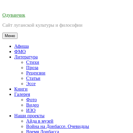
Перейти
к
Одуванчик
содержимому
Сайт луганской культуры и философии
Меню
Афиша
ФМО
Литература
Стихи
Проза
Рецензии
Статьи
Эссе
Книги
Галерея
Фото
Видео
ИЗО
Наши проекты
Айда в музей
Война на Донбассе. Очевидцы
Время Донбасса