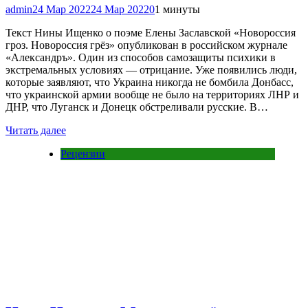
admin
24 Мар 2022
24 Мар 2022
0
1 минуты
Текст Нины Ищенко о поэме Елены Заславской «Новороссия
гроз. Новороссия грёз» опубликован в российском журнале
«Александръ». Один из способов самозащиты психики в
экстремальных условиях — отрицание. Уже появились люди,
которые заявляют, что Украина никогда не бомбила Донбасс,
что украинской армии вообще не было на территориях ЛНР и
ДНР, что Луганск и Донецк обстреливали русские. В…
Читать далее
Рецензии