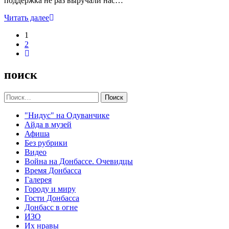
поддержка не раз выручали нас…
Читать далее
1
2
поиск
Найти:
"Нидус" на Одуванчике
Айда в музей
Афиша
Без рубрики
Видео
Война на Донбассе. Очевидцы
Время Донбасса
Галерея
Городу и миру
Гости Донбасса
Донбасс в огне
ИЗО
Их нравы