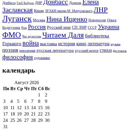
Донбасс
Елена
Донецк
ДНР
Донбасса
Глеб Бобров
ЛНР
Заславская
Крым
ЛГАКИ имени М. Матусовского
Луганск
Нина Ищенко
Москва
Ольга
Новороссия
Россия
Украина
Русский мир
Бодрухина
СП ЛНР
Рим
СССР
ФМО
Читаем Даля
библиотека
Час мужества
война
Горького
история
кино
литература
выставка
музыка
поэзия
стихи
русская литература
русский центр
революция
фестиваль
философия
художники
календарь
Август 2026
Пн
Вт
Ср
Чт
Пт
Сб
Вс
1
2
3
4
5
6
7
8
9
10
11
12
13
14
15
16
17
18
19
20
21
22
23
24
25
26
27
28
29
30
31