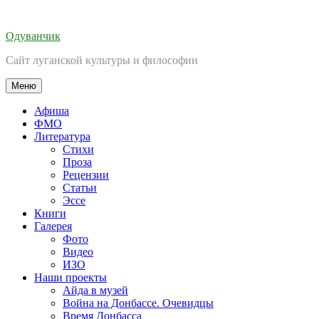
Перейти
к
Одуванчик
содержимому
Сайт луганской культуры и философии
Меню
Афиша
ФМО
Литература
Стихи
Проза
Рецензии
Статьи
Эссе
Книги
Галерея
Фото
Видео
ИЗО
Наши проекты
Айда в музей
Война на Донбассе. Очевидцы
Время Донбасса