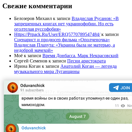
Свежие комментарии
Белозеров Михаил
к записи
Владислав Русанов: «В
запрещенных книгах нет украинофобии. Но есть
оголтелая руссофобия»
Https://Prpack.Ru/User/ERQ5770789547484/
к записи
Сценарист и продюсер фильма «Ополченочка»
Владислав Плахута: «Украина была не матерью, а
недоброй мачехой»
Моё
к записи
Время Донбасса. Марк Некрасовский
Сергей Семенов
к записи
Песни аристократа
Ирина Коган
к записи
Анатолий Коган — легенда
музыкального мира Луганщины