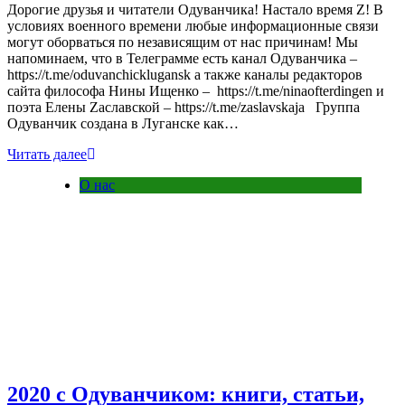
Дорогие друзья и читатели Одуванчика! Настало время Z! В
условиях военного времени любые информационные связи
могут оборваться по независящим от нас причинам! Мы
напоминаем, что в Телеграмме есть канал Одуванчика –
https://t.me/oduvanchicklugansk а также каналы редакторов
сайта философа Нины Ищенко – https://t.me/ninaofterdingen и
поэта Елены Zаславской – https://t.me/zaslavskaja Группа
Одуванчик создана в Луганске как…
Читать далее
О нас
2020 с Одуванчиком: книги, статьи,