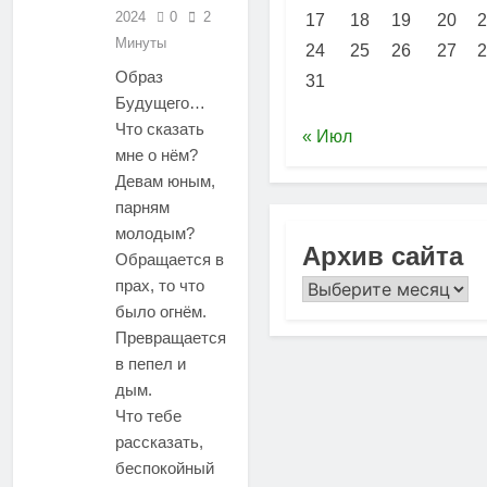
2024
0
2
17
18
19
20
2
Минуты
24
25
26
27
2
Образ
31
Будущего…
Что сказать
« Июл
мне о нём?
Девам юным,
парням
молодым?
Архив сайта
Обращается в
прах, то что
Архив
было огнём.
сайта
Превращается
в пепел и
дым.
Что тебе
рассказать,
беспокойный