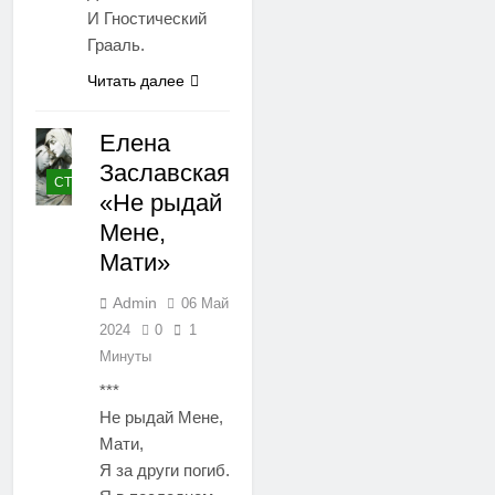
И Гностический
Грааль.
Читать далее
Елена
Заславская
СТИХИ
«Не рыдай
Мене,
Мати»
Admin
06 Май
2024
0
1
Минуты
***
Не рыдай Мене,
Мати,
Я за други погиб.