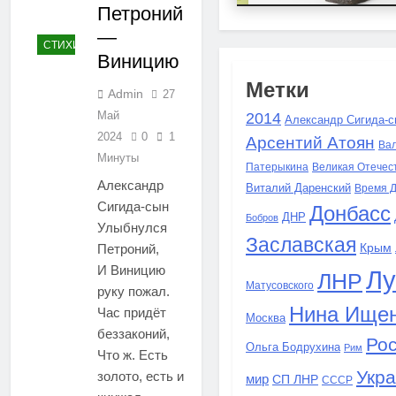
Петроний
—
СТИХИ
Виницию
Метки
Admin
27
Май
2014
Александр Сигида-с
2024
0
1
Арсентий Атоян
Ва
Минуты
Патерыкина
Великая Отечес
Александр
Виталий Даренский
Время 
Сигида-сын
Донбасс
ДНР
Бобров
Улыбнулся
Заславская
Крым
Петроний,
И Виницию
Лу
ЛНР
Матусовского
руку пожал.
Нина Ище
Час придёт
Москва
беззаконий,
Ро
Ольга Бодрухина
Рим
Что ж. Есть
Укр
золото, есть и
мир
СП ЛНР
СССР