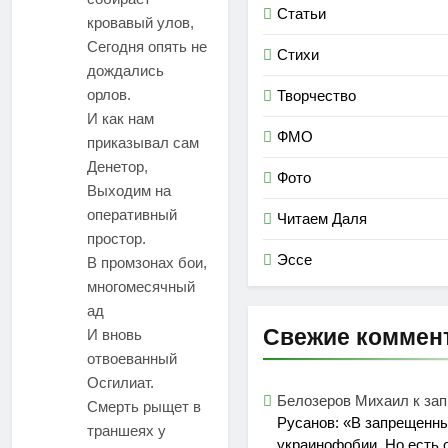
Статьи
кровавый улов,
Сегодня опять не
Стихи
дождались
орлов.
Творчество
И как нам
ФМО
приказывал сам
Денетор,
Фото
Выходим на
оперативный
Читаем Даля
простор.
Эссе
В промзонах бои,
многомесячный
ад
Свежие коммен
И вновь
отвоеванный
Осгилиат.
Белозеров Михаил
к за
Смерть рыщет в
Русанов: «В запрещенны
траншеях у
украинофобии. Но есть 