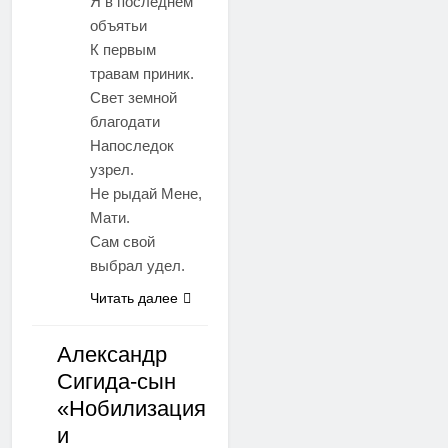
Я в последнем
объятьи
К первым
травам приник.
Свет земной
благодати
Напоследок
узрел.
Не рыдай Мене,
Мати.
Сам свой
выбрал удел.
Читать далее
Александр
Сигида-сын
СТИХИ
«Нобилизация
и