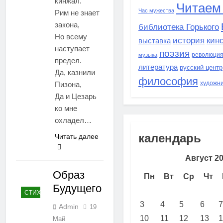
кинжал.
Читаем
Час мужества
Рим не знает
закона,
библиотека Горького
Но всему
история
кин
выставка
наступает
поэзия
революци
музыка
предел.
литература
русский центр
Да, казнили
философия
художн
Пизона,
Да и Цезарь
ко мне
охладел…
календарь
Читать далее
Август 2
Образ
Пн
Вт
Ср
Чт
Будущего
СТИХИ
3
4
5
6
7
Admin
19
10
11
12
13
1
Май