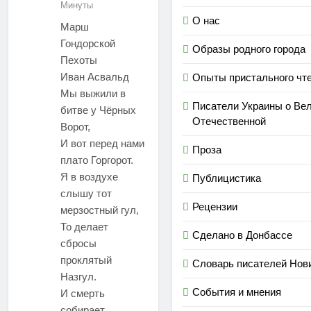
Минуты
О нас
Марш
Гондорской
Образы родного города
Пехоты
Иван Асвальд
Опыты пристального чт
Мы выжили в
Писатели Украины о Ве
битве у Чёрных
Отечественной
Ворот,
И вот перед нами
Проза
плато Горгорот.
Я в воздухе
Публицистика
слышу тот
Рецензии
мерзостный гул,
То делает
Сделано в Донбассе
сбросы
проклятый
Словарь писателей Нов
Назгул.
События и мнения
И смерть
собирает