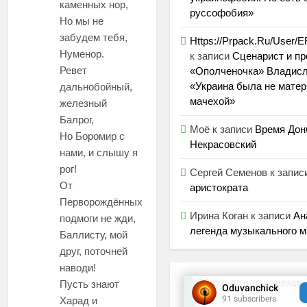
каменных нор,
руссофобия»
Но мы не
забудем тебя,
Https://Prpack.Ru/User
Нуменор.
к записи
Сценарист и п
Ревет
«Ополченочка» Владисл
«Украина была не матер
дальнобойный,
мачехой»
железный
Балрог,
Моё
к записи
Время Дон
Но Боромир с
Некрасовский
нами, и слышу я
рог!
Сергей Семенов
к запис
От
аристократа
Перворождённых
Ирина Коган
к записи
Ан
подмоги не жди,
легенда музыкального 
Баллисту, мой
друг, поточней
наводи!
Пусть знают
Харад и