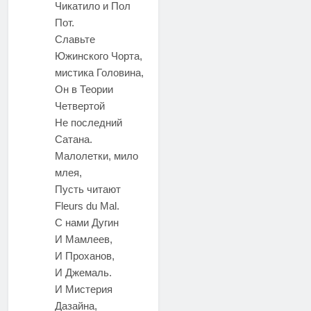
Чикатило и Пол
Пот.
Славьте
Южинского Чорта,
мистика Головина,
Он в Теории
Четвертой
Не последний
Сатана.
Малолетки, мило
млея,
Пусть читают
Fleurs du Mal.
С нами Дугин
И Мамлеев,
И Проханов,
И Джемаль.
И Мистерия
Дазайна,