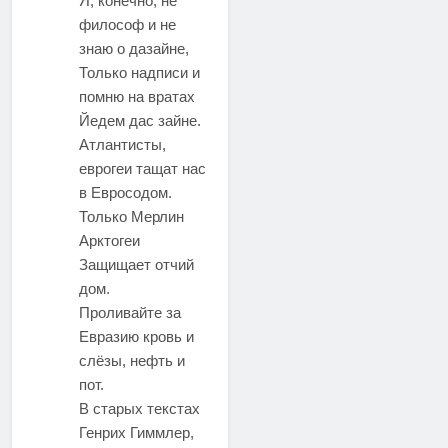
Я, конечно, не
философ и не
знаю о дазайне,
Только надписи и
помню на вратах
Йедем дас зайне.
Атлантисты,
еврогеи тащат нас
в Евросодом.
Только Мерлин
Арктогеи
Защищает отчий
дом.
Проливайте за
Евразию кровь и
слёзы, нефть и
пот.
В старых текстах
Генрих Гиммлер,