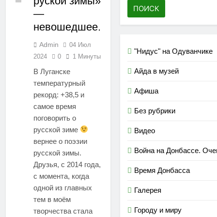
руской зимы»
—
невошедшее.
Admin
04 Июл
"Нидус" на Одуванчике
2024
0
1 Минуты
Айда в музей
В Луганске
температурный
Афиша
рекорд: +38,5 и
самое время
Без рубрики
поговорить о
русской зиме
Видео
вернее о поэзии
Война на Донбассе. Оч
русской зимы.
Друзья, с 2014 года,
Время Донбасса
с момента, когда
одной из главных
Галерея
тем в моём
Городу и миру
творчества стала