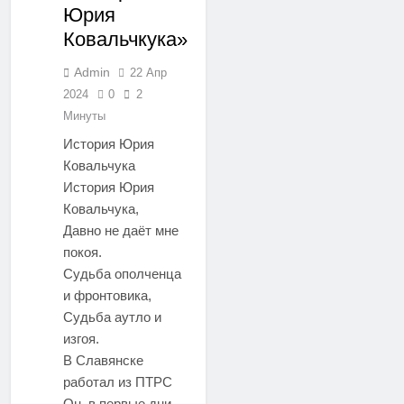
Юрия
Ковальчкука»
Admin
22 Апр
2024
0
2
Минуты
История Юрия
Ковальчука
История Юрия
Ковальчука,
Давно не даёт мне
покоя.
Судьба ополченца
и фронтовика,
Судьба аутло и
изгоя.
В Славянске
работал из ПТРС
Он, в первые дни