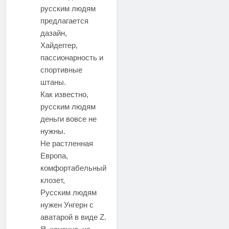
русским людям
предлагается
дазайн,
Хайдеггер,
пассионарность и
спортивные
штаны.
Как известно,
русским людям
деньги вовсе не
нужны.
Не растленная
Европа,
комфортабельный
клозет,
Русским людям
нужен Унгерн с
аватарой в виде Z.