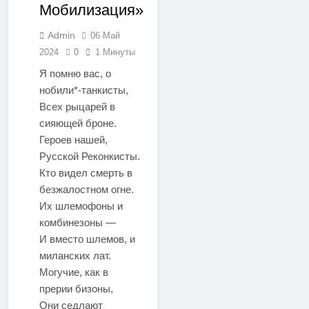
Мобилизация»
Admin
06 Май
2024
0
1 Минуты
Я помню вас, о
нобили*-танкисты,
Всех рыцарей в
сияющей броне.
Героев нашей,
Русской Реконкисты.
Кто видел смерть в
безжалостном огне.
Их шлемофоны и
комбинезоны —
И вместо шлемов, и
миланских лат.
Могучие, как в
прерии бизоны,
Они седлают