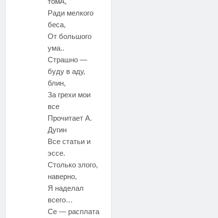
томА,
Ради мелкого
беса,
От большого
ума..
Страшно —
буду в аду,
блин,
За грехи мои
все
Прочитает А.
Дугин
Все статьи и
эссе.
Столько злого,
наверно,
Я наделал
всего…
Се — расплата