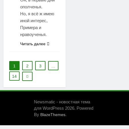
ополченья.
Но, я всё ж имею
иной интерес,
Примера и
нравоученья.
Читать далее
1
2
3
…
14
Newsmatic - новостная тема
для WordPress 2026. Powered
By
.
BlazeThemes