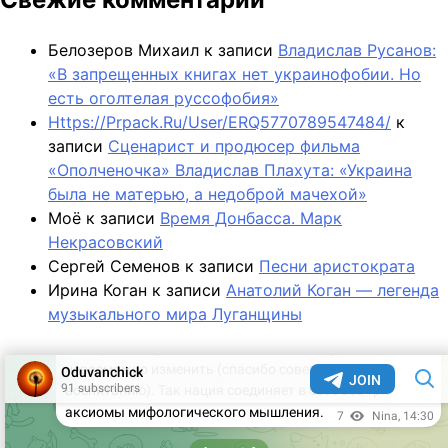
Белозеров Михаил
к записи
Владислав Русанов:
«В запрещенных книгах нет украинофобии. Но
есть оголтелая руссофобия»
Https://Prpack.Ru/User/ERQ5770789547484/
к
записи
Сценарист и продюсер фильма
«Ополченочка» Владислав Плахута: «Украина
была не матерью, а недоброй мачехой»
Моё
к записи
Время Донбасса. Марк
Некрасовский
Сергей Семенов
к записи
Песни аристократа
Ирина Коган
к записи
Анатолий Коган — легенда
музыкального мира Луганщины