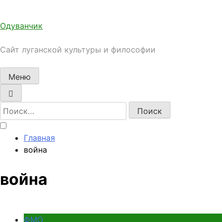
Перейти
к
Одуванчик
содержимому
Сайт луганской культуры и философии
Меню
Найти:
Главная
война
война
ФМО