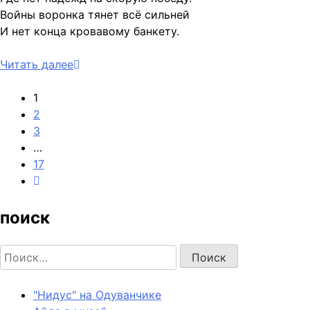
Войны воронка тянет всё сильней
И нет конца кровавому банкету.
Читать далее
1
2
3
…
17
поиск
Найти:
"Нидус" на Одуванчике