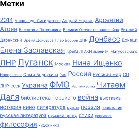
Метки
Арсентий
2014
Андрей Чернов
Александр Сигида-сын
Атоян
Виталий
Великая Отечественная война
Валентина Патерыкина
Донбасс
Даренский
Донецк
ДНР
Время Донбасса
Глеб Бобров
Елена Заславская
Крым
ЛГАКИ имени М. Матусовского
Луганск
ЛНР
Нина Ищенко
Москва
Россия
Русский мир
СП
Ольга Бодрухина
Новороссия
Рим
ФМО
Читаем
Украина
ЛНР
СССР
Час мужества
Даля
война
библиотека Горького
выставка
поэзия
история
кино
литература
революция
музыка
стихи
русская литература
русский центр
фестиваль
философия
художники