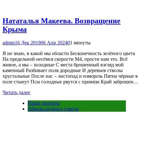
Нататалья Макеева. Возвращение
Крыма
admin
16 Дек 2019
06 Апр 2024
0
1 минуты
Я не знаю, в какой мы области Бесконечность зелёного цвета
На предельной несёмся скорости М4, прости нам это. Всё
живое, а мы – холодные С места брошенный взгляд мой
каменный Разбивает поля дородные И деревьев стволы
хрустальные После нас – листопад и изморозь Пятна чёрные в
поле стынут Псы голодные рвутся с привязи Край заброшен…
Читать далее
Наши проекты
Образы родного города