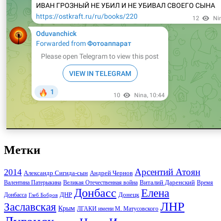
Метки
Арсентий Атоян
2014
Андрей Чернов
Александр Сигида-сын
Виталий Даренский
Великая Отечественная война
Валентина Патерыкина
Время
Донбасс
Елена
Донецк
ДНР
Донбасса
Глеб Бобров
ЛНР
Заславская
Крым
ЛГАКИ имени М. Матусовского