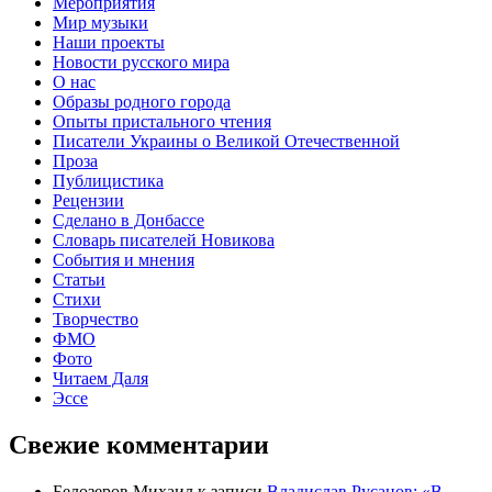
Мероприятия
Мир музыки
Наши проекты
Новости русского мира
О нас
Образы родного города
Опыты пристального чтения
Писатели Украины о Великой Отечественной
Проза
Публицистика
Рецензии
Сделано в Донбассе
Словарь писателей Новикова
События и мнения
Статьи
Стихи
Творчество
ФМО
Фото
Читаем Даля
Эссе
Свежие комментарии
Белозеров Михаил
к записи
Владислав Русанов: «В