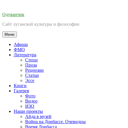
Перейти
к
Одуванчик
содержимому
Сайт луганской культуры и философии
Меню
Афиша
ФМО
Литература
Стихи
Проза
Рецензии
Статьи
Эссе
Книги
Галерея
Фото
Видео
ИЗО
Наши проекты
Айда в музей
Война на Донбассе. Очевидцы
Время Донбасса