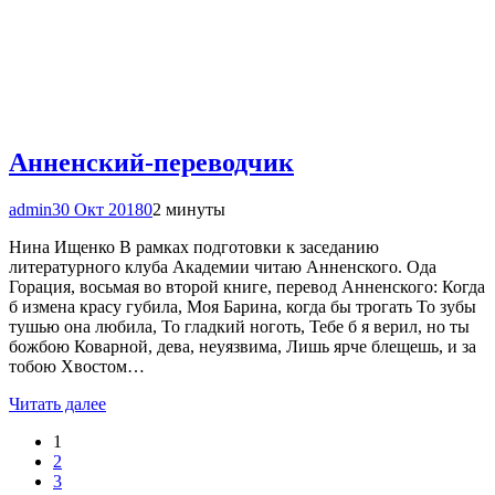
Анненский-переводчик
admin
30 Окт 2018
0
2 минуты
Нина Ищенко В рамках подготовки к заседанию
литературного клуба Академии читаю Анненского. Ода
Горация, восьмая во второй книге, перевод Анненского: Когда
б измена красу губила, Моя Барина, когда бы трогать То зубы
тушью она любила, ‎То гладкий ноготь, Тебе б я верил, но ты
божбою Коварной, дева, неуязвима, Лишь ярче блещешь, и за
тобою ‎Хвостом…
Читать далее
1
2
3