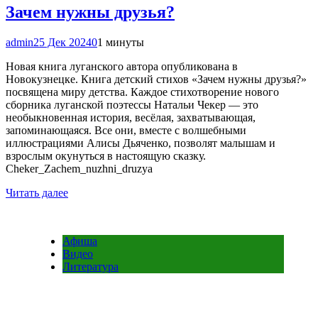
Зачем нужны друзья?
admin
25 Дек 2024
0
1 минуты
Новая книга луганского автора опубликована в
Новокузнецке. Книга детский стихов «Зачем нужны друзья?»
посвящена миру детства. Каждое стихотворение нового
сборника луганской поэтессы Натальи Чекер — это
необыкновенная история, весёлая, захватывающая,
запоминающаяся. Все они, вместе с волшебными
иллюстрациями Алисы Дьяченко, позволят малышам и
взрослым окунуться в настоящую сказку.
Cheker_Zachem_nuzhni_druzya
Читать далее
Афиша
Видео
Литература