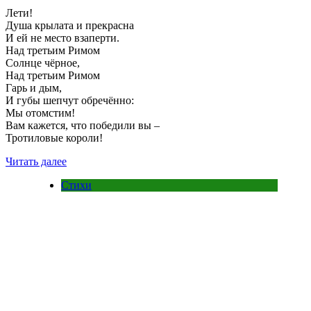
Лети!
Душа крылата и прекрасна
И ей не место взаперти.
Над третьим Римом
Солнце чёрное,
Над третьим Римом
Гарь и дым,
И губы шепчут обречённо:
Мы отомстим!
Вам кажется, что победили вы –
Тротиловые короли!
Читать далее
Стихи