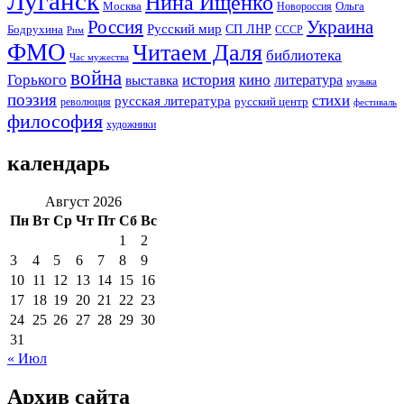
Луганск
Нина Ищенко
Москва
Ольга
Новороссия
Россия
Украина
Русский мир
Бодрухина
СП ЛНР
Рим
СССР
ФМО
Читаем Даля
библиотека
Час мужества
война
Горького
история
кино
литература
выставка
музыка
поэзия
стихи
русская литература
русский центр
революция
фестиваль
философия
художники
календарь
Август 2026
Пн
Вт
Ср
Чт
Пт
Сб
Вс
1
2
3
4
5
6
7
8
9
10
11
12
13
14
15
16
17
18
19
20
21
22
23
24
25
26
27
28
29
30
31
« Июл
Архив сайта