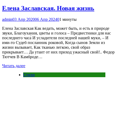
Елена Заславская. Новая жизнь
admin
03 Апр 2020
06 Апр 2024
0
1 минуты
Елена Заславская Как ведать, может быть, и есть в природе
звуки, Благоухания, цветы и голоса – Предвестники для нас
последнего часа́ И усладители последней нашей муки, – И
ими-то Судеб посланник роковой, Когда сынов Земли из
жизни вызывает, Как тканью легкою, свой образ
прикрывает… Да утаит от них приход ужасный свой!.. Федор
Тютчев В Камброде…
Читать далее
Стихи