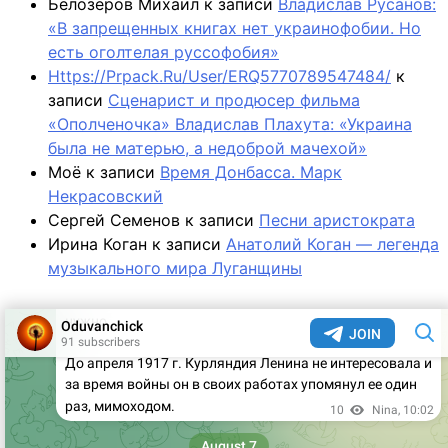
Белозеров Михаил
к записи
Владислав Русанов:
«В запрещенных книгах нет украинофобии. Но
есть оголтелая руссофобия»
Https://Prpack.Ru/User/ERQ5770789547484/
к
записи
Сценарист и продюсер фильма
«Ополченочка» Владислав Плахута: «Украина
была не матерью, а недоброй мачехой»
Моё
к записи
Время Донбасса. Марк
Некрасовский
Сергей Семенов
к записи
Песни аристократа
Ирина Коган
к записи
Анатолий Коган — легенда
музыкального мира Луганщины