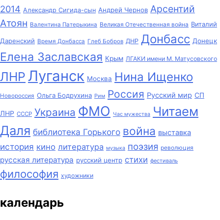
Арсентий
2014
Андрей Чернов
Александр Сигида-сын
Атоян
Виталий
Великая Отечественная война
Валентина Патерыкина
Донбасс
Даренский
Донецк
ДНР
Время Донбасса
Глеб Бобров
Елена Заславская
Крым
ЛГАКИ имени М. Матусовского
Луганск
ЛНР
Нина Ищенко
Москва
Россия
Русский мир
СП
Ольга Бодрухина
Новороссия
Рим
ФМО
Читаем
Украина
ЛНР
СССР
Час мужества
Даля
война
библиотека Горького
выставка
поэзия
история
кино
литература
революция
музыка
стихи
русская литература
русский центр
фестиваль
философия
художники
календарь