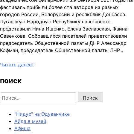
академической филармонии 29 сентября 2021 года. На
фестиваль прибыли более ста авторов из разных
городов России, Белоруссии и респкблик Донбасса.
Луганскую Народную Республику на конвенте
представили Нина Ищенко, Елена Заславская, Фаина
Савенкова. Собравшихся писателей приветствовали
председатель Общественной палаты ДНР Александр
Кофман, председатель Общественной палаты ЛНР…
Читать далее
поиск
Найти:
"Нидус" на Одуванчике
Айда в музей
Афиша