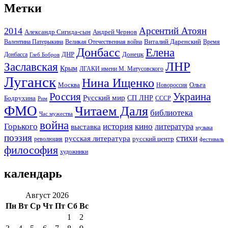
Метки
Арсентий Атоян
2014
Андрей Чернов
Александр Сигида-сын
Виталий Даренский
Великая Отечественная война
Валентина Патерыкина
Время
Донбасс
Елена
Донецк
ДНР
Донбасса
Глеб Бобров
ЛНР
Заславская
Крым
ЛГАКИ имени М. Матусовского
Луганск
Нина Ищенко
Москва
Ольга
Новороссия
Россия
Украина
Русский мир
Бодрухина
СП ЛНР
Рим
СССР
ФМО
Читаем Даля
библиотека
Час мужества
война
Горького
история
кино
литература
выставка
музыка
поэзия
стихи
русская литература
русский центр
революция
фестиваль
философия
художники
календарь
Август 2026
Пн
Вт
Ср
Чт
Пт
Сб
Вс
1
2