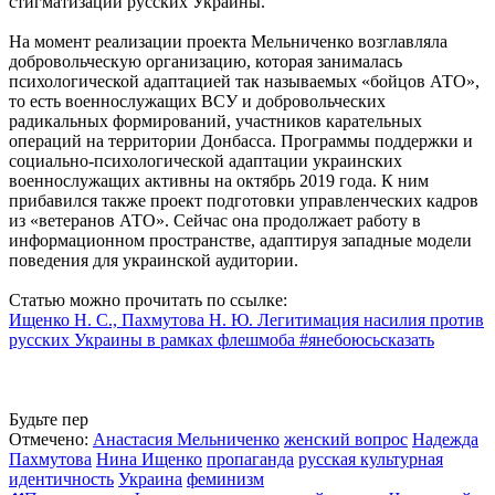
стигматизации русских Украины.
На момент реализации проекта Мельниченко возглавляла
добровольческую организацию, которая занималась
психологической адаптацией так называемых «бойцов АТО»,
то есть военнослужащих ВСУ и добровольческих
радикальных формирований, участников карательных
операций на территории Донбасса. Программы поддержки и
социально-психологической адаптации украинских
военнослужащих активны на октябрь 2019 года. К ним
прибавился также проект подготовки управленческих кадров
из «ветеранов АТО». Сейчас она продолжает работу в
информационном пространстве, адаптируя западные модели
поведения для украинской аудитории.
Статью можно прочитать по ссылке:
Ищенко Н. С., Пахмутова Н. Ю. Легитимация насилия против
русских Украины в рамках флешмоба #янебоюсьсказать
Будьте пер
Отмечено:
Анастасия Мельниченко
женский вопрос
Надежда
Пахмутова
Нина Ищенко
пропаганда
русская культурная
идентичность
Украина
феминизм