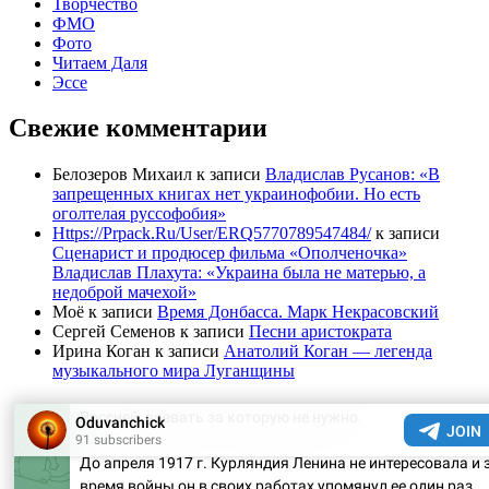
Творчество
ФМО
Фото
Читаем Даля
Эссе
Свежие комментарии
Белозеров Михаил
к записи
Владислав Русанов: «В
запрещенных книгах нет украинофобии. Но есть
оголтелая руссофобия»
Https://Prpack.Ru/User/ERQ5770789547484/
к записи
Сценарист и продюсер фильма «Ополченочка»
Владислав Плахута: «Украина была не матерью, а
недоброй мачехой»
Моё
к записи
Время Донбасса. Марк Некрасовский
Сергей Семенов
к записи
Песни аристократа
Ирина Коган
к записи
Анатолий Коган — легенда
музыкального мира Луганщины