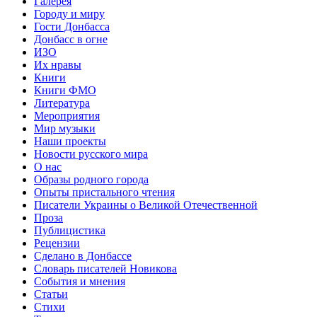
Галерея
Городу и миру
Гости Донбасса
Донбасс в огне
ИЗО
Их нравы
Книги
Книги ФМО
Литература
Мероприятия
Мир музыки
Наши проекты
Новости русского мира
О нас
Образы родного города
Опыты пристального чтения
Писатели Украины о Великой Отечественной
Проза
Публицистика
Рецензии
Сделано в Донбассе
Словарь писателей Новикова
События и мнения
Статьи
Стихи