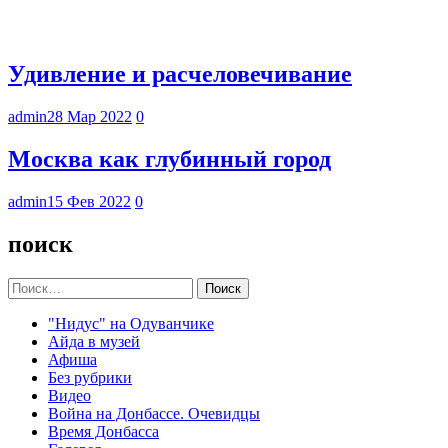
Удивление и расчеловечивание
admin
28 Мар 2022
0
Москва как глубинный город
admin
15 Фев 2022
0
поиск
Найти:
"Нидус" на Одуванчике
Айда в музей
Афиша
Без рубрики
Видео
Война на Донбассе. Очевидцы
Время Донбасса