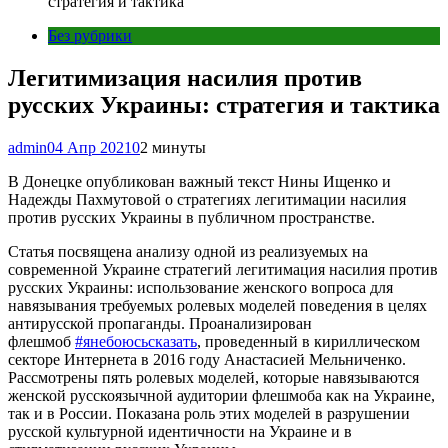
стратегия и тактика
Без рубрики
Легитимизация насилия против
русских Украины: стратегия и тактика
admin
04 Апр 2021
0
2 минуты
В Донецке опубликован важный текст Нины Ищенко и
Надежды Пахмутовой о стратегиях легитимации насилия
против русских Украины в публичном пространстве.
Статья посвящена анализу одной из реализуемых на
современной Украине стратегий легитимация насилия против
русских Украины: использование женского вопроса для
навязывания требуемых ролевых моделей поведения в целях
антирусской пропаганды. Проанализирован
флешмоб
#янебоюсьсказать
, проведенный в кириллическом
секторе Интернета в 2016 году Анастасией Мельниченко.
Рассмотрены пять ролевых моделей, которые навязываются
женской русскоязычной аудитории флешмоба как на Украине,
так и в России. Показана роль этих моделей в разрушении
русской культурной идентичности на Украине и в