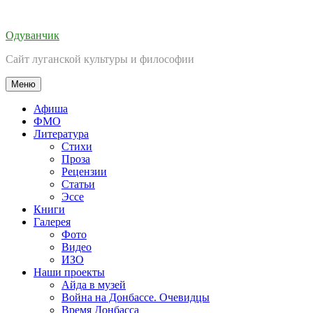
Перейти
к
Одуванчик
содержимому
Сайт луганской культуры и философии
Меню
Афиша
ФМО
Литература
Стихи
Проза
Рецензии
Статьи
Эссе
Книги
Галерея
Фото
Видео
ИЗО
Наши проекты
Айда в музей
Война на Донбассе. Очевидцы
Время Донбасса