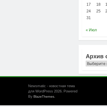
17
18
24
25
31
« Июл
Архив 
Архив
сайта
Newsmatic - новостная тема
для WordPress 2026. Powered
By
.
BlazeThemes