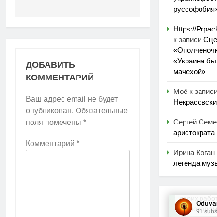
руссофобия
Https://Prpa
к записи
Сце
«Ополченочк
«Украина бы
ДОБАВИТЬ
мачехой»
КОММЕНТАРИЙ
Моё
к запис
Ваш адрес email не будет
Некрасовски
опубликован.
Обязательные
Сергей Семе
поля помечены
*
аристократа
Комментарий
*
Ирина Коган
легенда муз