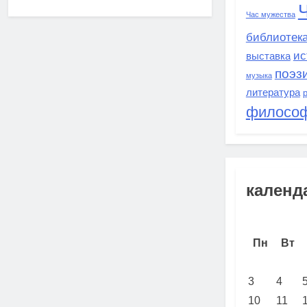
Час мужества
библиотека
ис
выставка
поэз
музыка
литература
филосо
календ
Пн
Вт
3
4
10
11