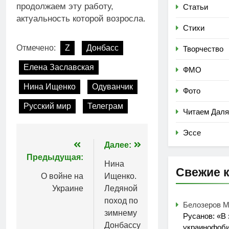
продолжаем эту работу,
Статьи
актуальность которой возросла.
Стихи
Отмечено:
Z
Донбасс
Творчество
Елена Заславская
ФМО
Нина Ищенко
Одуванчик
Фото
Русский мир
Телеграм
Читаем Даля
Эссе
Навигация
Далее:
Предыдущая:
по
Нина
Свежие 
О войне на
Ищенко.
записям
Украине
Ледяной
поход по
Белозеров 
зимнему
Русанов: «В
Донбассу
украинофоби