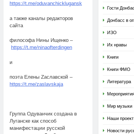
https://t.me/oduvanchicklugansk
Гости Донба
а также каналы редакторов
Донбасс в ог
сайта
ИЗО
философа Нины Ищенко –
Их нравы
https://t.me/ninaofterdingen
Книги
и
Книги ФМО
поэта Елены Zаславской –
Литература
https://t.me/zaslavskaja
Мероприяти
Мир музыки
Группа Одуванчик создана в
Наши проек
Луганске как способ
манифестации русской
Новости рус