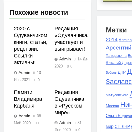
Похожие новости
2020 с
Редакция
Метки
Одуванчиком:
«Одуванчика»
2014
Алекса
книги, статьи,
участвует и
Арсентий
рецензии.
выигрывает!
Ссылки
Патерыкина
Ве
Admin
14 Дек
активны!
Виталий Даре
2020
0
Д
Admin
10
ДНР
Бобров
Янв 2021
0
Заславс
Памяти
Редакция
Матусовского
Владимира
Одуванчика
Ни
Карбаня
в «Русском
Москва
мире»
Admin
Ольга Бодрух
08
Admin
31
Май 2020
0
мир
СП ЛНР
Янв 2020
0