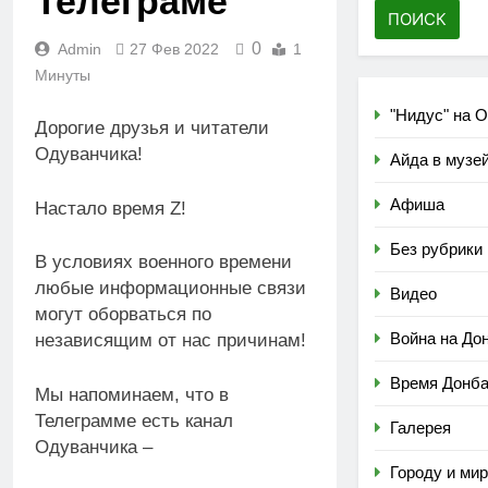
Телеграме
0
Admin
27 Фев 2022
1
Минуты
"Нидус" на 
Дорогие друзья и читатели
Одуванчика!
Айда в музе
Афиша
Настало время Z!
Без рубрики
В условиях военного времени
любые информационные связи
Видео
могут оборваться по
Война на До
независящим от нас причинам!
Время Донб
Мы напоминаем, что в
Телеграмме есть канал
Галерея
Одуванчика –
Городу и ми