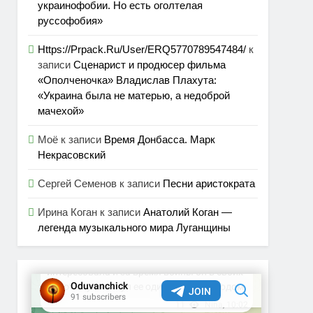
украинофобии. Но есть оголтелая
руссофобия»
Https://Prpack.Ru/User/ERQ5770789547484/
к
записи
Сценарист и продюсер фильма
«Ополченочка» Владислав Плахута:
«Украина была не матерью, а недоброй
мачехой»
Моё
к записи
Время Донбасса. Марк
Некрасовский
Сергей Семенов
к записи
Песни аристократа
Ирина Коган
к записи
Анатолий Коган —
легенда музыкального мира Луганщины