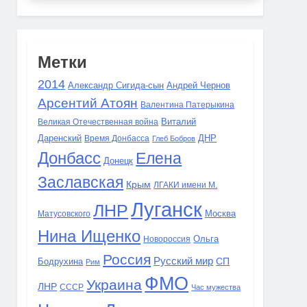
Метки
2014
Александр Сигида-сын
Андрей Чернов
Арсентий Атоян
Валентина Патерыкина
Виталий
Великая Отечественная война
Даренский
Время Донбасса
ДНР
Глеб Бобров
Донбасс
Елена
Донецк
Заславская
Крым
ЛГАКИ имени М.
Луганск
ЛНР
Москва
Матусовского
Нина Ищенко
Ольга
Новороссия
Россия
Русский мир
СП
Бодрухина
Рим
ФМО
Украина
ЛНР
СССР
Час мужества