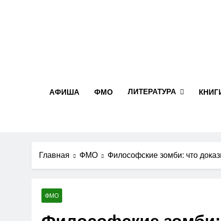
Перейти
к
содержимому
ЛИТЕРАТУРА
АФИША
ФМО
КНИГ
Главная
ФМО
Философские зомби: что дока
ФМО