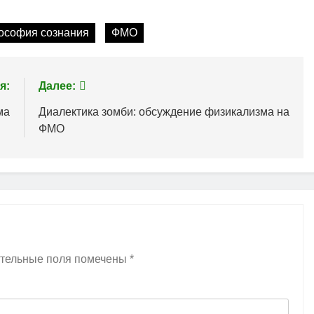
ософия сознания
ФМО
я:
Далее:
ма
Диалектика зомби: обсуждение физикализма на
ФМО
тельные поля помечены
*