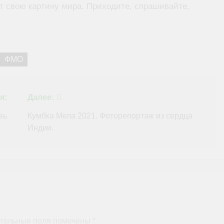
т свою картину мира. Приходите, спрашивайте,
ФМО
я:
Далее:
вь
Кумбха Мела 2021. Фоторепортаж из сердца
Индии.
тельные поля помечены
*