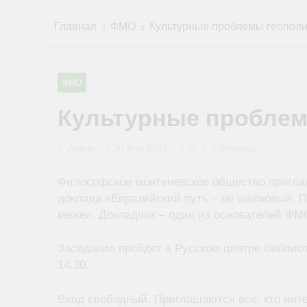
Главная
ФМО
Культурные проблемы геопол
ФМО
Культурные проблем
0
Admin
20 Апр 2021
1 Минуты
Философское монтеневское общество пригла
доклада «Евразийский путь – не шёлковый. 
меже». Докладчик – один из основателей ФМ
Заседание пройдет в Русском центре библиоте
14.30.
Вход свободный. Приглашаются все, кто инт