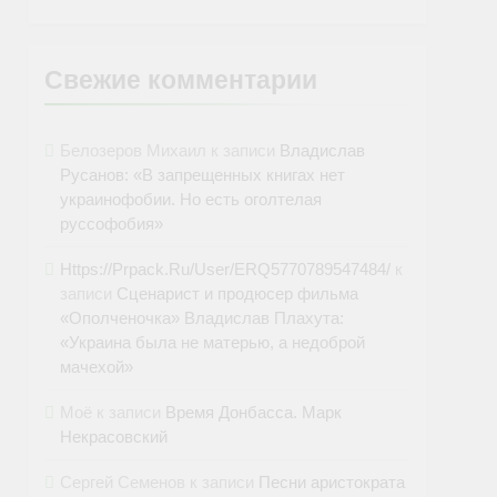
Свежие комментарии
Белозеров Михаил
к записи
Владислав
Русанов: «В запрещенных книгах нет
украинофобии. Но есть оголтелая
руссофобия»
Https://Prpack.Ru/User/ERQ5770789547484/
к
записи
Сценарист и продюсер фильма
«Ополченочка» Владислав Плахута:
«Украина была не матерью, а недоброй
мачехой»
Моё
к записи
Время Донбасса. Марк
Некрасовский
Сергей Семенов
к записи
Песни аристократа