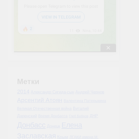
Метки
2014
Александр Сигида-сын
Андрей Чернов
Арсентий Атоян
Валентина Патерыкина
Виталий
Великая Отечественная война
Даренский
Время Донбасса
ДНР
Глеб Бобров
Донбасс
Елена
Донецк
Заславская
Крым
ЛГАКИ имени М.