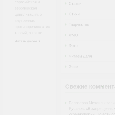
евразийская и
Статьи
европейская
Стихи
цивилизация, о
внутренних
Творчество
противоречиях этих
теорий, а также…
ФМО
Читать далее
Фото
Читаем Даля
Эссе
Свежие коммент
Белозеров Михаил
к зап
Русанов: «В запрещенных
украинофобии. Но есть о