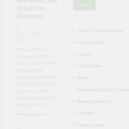
монтеневское
ФМО
общество
Луганска
06 Апр
"Нидус" на Одуванчике
2024
0
1
Минуты
Айда в музей
Что такое ФМО
Афиша
Регламент ФМО
Цели и задачи ФМО
Без рубрики
Направления
деятельности ФМО
Видео
Книги ФМО Список
Война на Донбассе. Оче
докладов с 1990
года (пополняется)
Время Донбасса
Пресса о ФМО
Галерея
Читать далее
Городу и миру