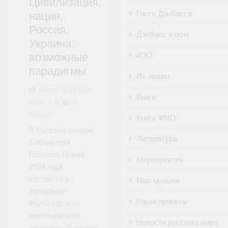
Цивилизация,
Гости Донбасса
нация,
ФМО
Россия,
Донбасс в огне
Украина:
возможные
ИЗО
парадигмы
Их нравы
Admin
16 Май
Книги
2024
0
2
Минуты
Книги ФМО
В Русском центре
Литература
Библиотеки
Горького 15 мая
Мероприятия
2024 года
состоялось
Мир музыки
заседание
Наши проекты
Философского
монтеневского
Новости русского мира
общества Луганска,