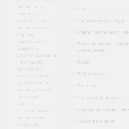
посвященное
О нас
конфликту в
Образы родного города
Донбассе, войне с
Украиной и разным
Опыты пристального чте
теориям,
позволяющим
Писатели Украины о Вел
осмыслить
Отечественной
события. Докладчик
Нина Ищенко
Проза
рассказала о
Публицистика
четырех теориях
цивилизационной
Рецензии
сущности России,
понимаемой
Сделано в Донбассе
разными
Словарь писателей Нови
мыслителями как
православная,
События и мнения
славянская,