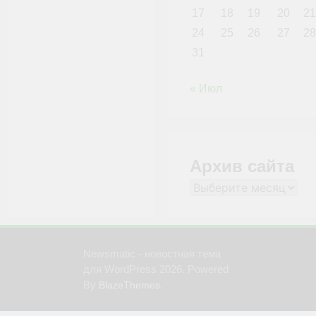
17
18
19
20
21
24
25
26
27
28
31
« Июл
Архив сайта
Архив
сайта
Newsmatic - новостная тема
для WordPress 2026. Powered
By
.
BlazeThemes