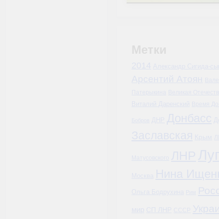
Метки
2014
Александр Сигида-сы
Арсентий Атоян
Вале
Патерыкина
Великая Отечест
Виталий Даренский
Время До
Донбасс
Д
ДНР
Бобров
Заславская
Крым
Л
Лу
ЛНР
Матусовского
Нина Ищен
Москва
Рос
Ольга Бодрухина
Рим
Укра
мир
СП ЛНР
СССР