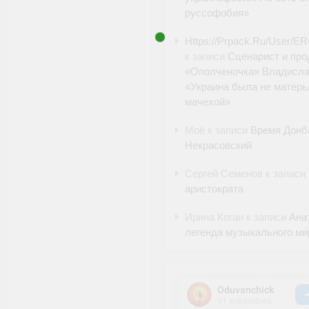
руссофобия»
Https://Prpack.Ru/User/E
к записи
Сценарист и пр
«Ополченочка» Владисла
«Украина была не матерь
мачехой»
Моё
к записи
Время Донб
Некрасовский
Сергей Семенов
к записи
аристократа
Ирина Коган
к записи
Ана
легенда музыкального м