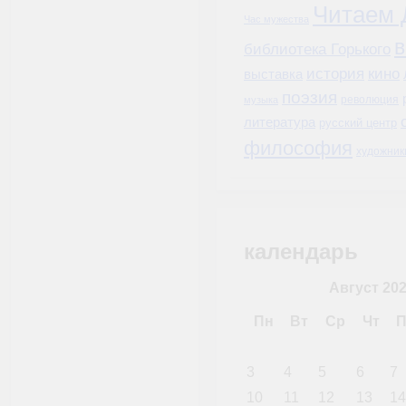
Читаем 
Час мужества
в
библиотека Горького
история
кино
выставка
поэзия
революция
музыка
литература
русский центр
философия
художник
календарь
Август 20
Пн
Вт
Ср
Чт
П
3
4
5
6
7
10
11
12
13
14