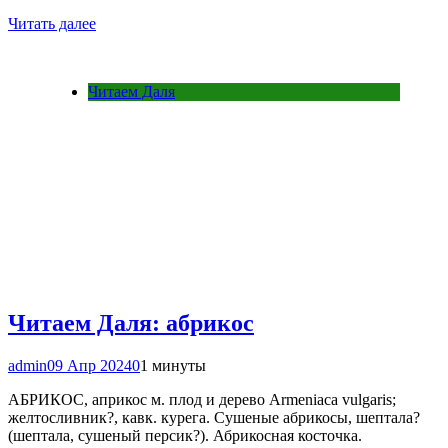
Читать далее
Читаем Даля
Читаем Даля: абрикос
admin
09 Апр 2024
0
1 минуты
АБРИКОС, априкос м. плод и дерево Armeniaca vulgaris;
желтосливник?, кавк. курега. Сушеные абрикосы, шептала?
(шептала, сушеный персик?). Абрикосная косточка.