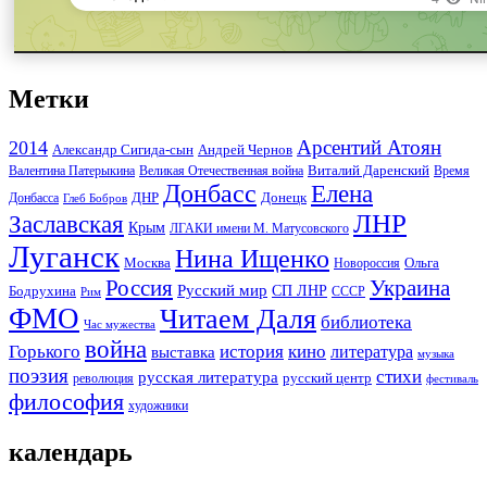
Метки
Арсентий Атоян
2014
Андрей Чернов
Александр Сигида-сын
Виталий Даренский
Великая Отечественная война
Валентина Патерыкина
Время
Донбасс
Елена
Донецк
ДНР
Донбасса
Глеб Бобров
ЛНР
Заславская
Крым
ЛГАКИ имени М. Матусовского
Луганск
Нина Ищенко
Москва
Ольга
Новороссия
Россия
Украина
Русский мир
Бодрухина
СП ЛНР
Рим
СССР
ФМО
Читаем Даля
библиотека
Час мужества
война
Горького
история
кино
литература
выставка
музыка
поэзия
стихи
русская литература
русский центр
революция
фестиваль
философия
художники
календарь