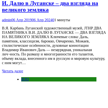
И. Далю в Луганске – два взгляда на
великого земляка
admin
06 Апр 2019
06 Апр 2024
0
1 минуты
В.Я. Карбань Луганский художественный музей, JTHP ДВА
ПАМЯТНИКА В.И. ДАЛЮ В ЛУГАНСКЕ — ДВА ВЗГЛЯДА
НА ВЕЛИКОГО ЗЕМЛЯКА Ключевые слова: Даль,
памятник, классицизм, барокко, Овчаренко, Можаев,
стилистические особенности, духовные коннотации
Владимир Иванович Даль — незаурядная, уникальная
лич¬ность. По размаху и многогранности его талантов,
объему вклада, внесенного им в русскую и мировую культуру,
с ним могут…
Читать далее
ИЗО