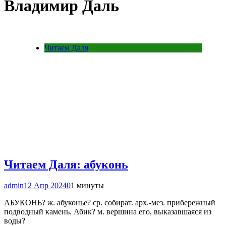
Владимир Даль
Читаем Даля
Читаем Даля: абуконь
admin
12 Апр 2024
0
1 минуты
АБУКОНЬ? ж. абуконье? ср. собират. арх.-мез. прибережный
подводный камень. Абик? м. вершина его, выказавшаяся из
воды?