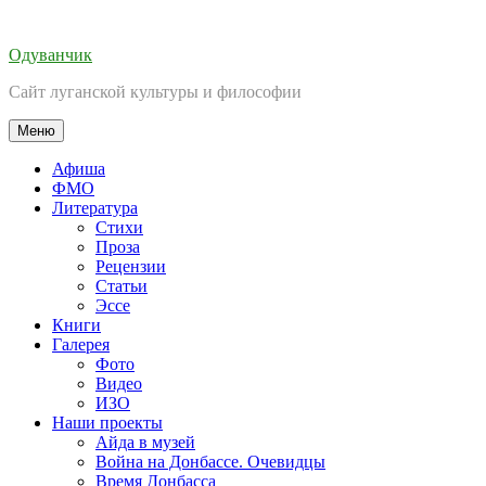
Перейти
к
Одуванчик
содержимому
Сайт луганской культуры и философии
Меню
Афиша
ФМО
Литература
Стихи
Проза
Рецензии
Статьи
Эссе
Книги
Галерея
Фото
Видео
ИЗО
Наши проекты
Айда в музей
Война на Донбассе. Очевидцы
Время Донбасса