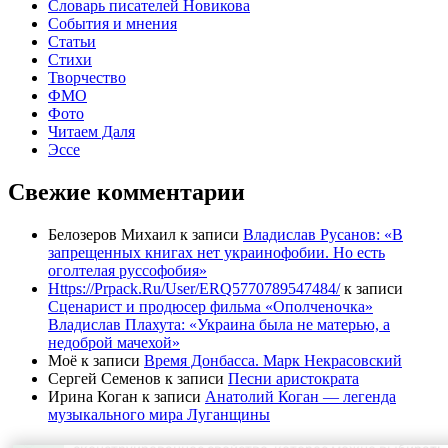
Словарь писателей Новикова
События и мнения
Статьи
Стихи
Творчество
ФМО
Фото
Читаем Даля
Эссе
Свежие комментарии
Белозеров Михаил
к записи
Владислав Русанов: «В
запрещенных книгах нет украинофобии. Но есть
оголтелая руссофобия»
Https://Prpack.Ru/User/ERQ5770789547484/
к записи
Сценарист и продюсер фильма «Ополченочка»
Владислав Плахута: «Украина была не матерью, а
недоброй мачехой»
Моё
к записи
Время Донбасса. Марк Некрасовский
Сергей Семенов
к записи
Песни аристократа
Ирина Коган
к записи
Анатолий Коган — легенда
музыкального мира Луганщины