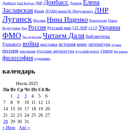
Донбасс
Елена
Донецк
ДНР
Донбасса
Глеб Бобров
ЛНР
Заславская
Крым
ЛГАКИ имени М. Матусовского
Луганск
Нина Ищенко
Москва
Ольга
Новороссия
Россия
Украина
Русский мир
Бодрухина
СП ЛНР
Рим
СССР
ФМО
Читаем Даля
библиотека
Час мужества
война
Горького
история
кино
литература
выставка
музыка
поэзия
стихи
русская литература
русский центр
революция
фестиваль
философия
художники
календарь
Июль 2025
Пн
Вт
Ср
Чт
Пт
Сб
Вс
1
2
3
4
5
6
7
8
9
10
11
12
13
14
15
16
17
18
19
20
21
22
23
24
25
26
27
28
29
30
31
« Июн
Авг »