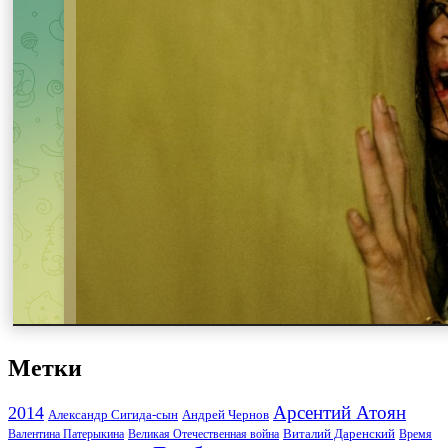
Метки
Арсентий Атоян
2014
Андрей Чернов
Александр Сигида-сын
Виталий Даренский
Великая Отечественная война
Валентина Патерыкина
Время