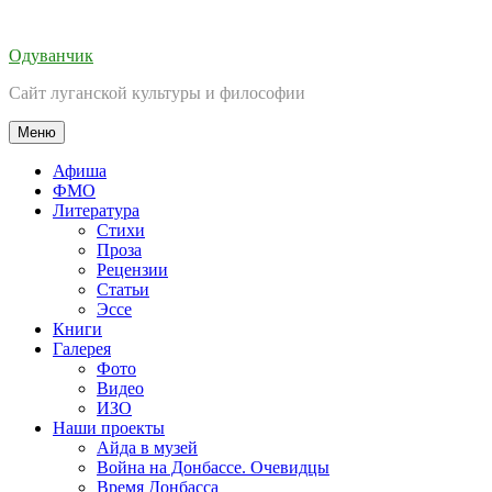
Перейти
к
Одуванчик
содержимому
Сайт луганской культуры и философии
Меню
Афиша
ФМО
Литература
Стихи
Проза
Рецензии
Статьи
Эссе
Книги
Галерея
Фото
Видео
ИЗО
Наши проекты
Айда в музей
Война на Донбассе. Очевидцы
Время Донбасса