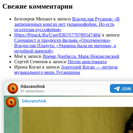
Свежие комментарии
Белозеров Михаил
к записи
Владислав Русанов: «В
запрещенных книгах нет украинофобии. Но есть
оголтелая руссофобия»
Https://Prpack.Ru/User/ERQ5770789547484/
к записи
Сценарист и продюсер фильма «Ополченочка»
Владислав Плахута: «Украина была не матерью, а
недоброй мачехой»
Моё
к записи
Время Донбасса. Марк Некрасовский
Сергей Семенов
к записи
Песни аристократа
Ирина Коган
к записи
Анатолий Коган — легенда
музыкального мира Луганщины