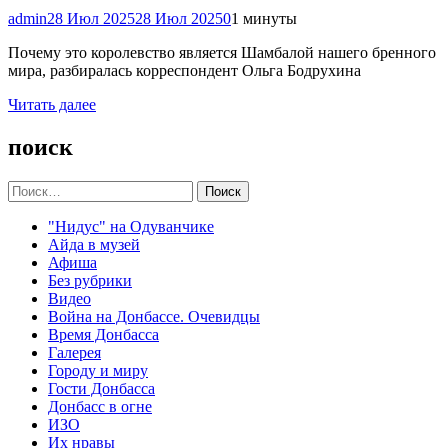
admin
28 Июл 2025
28 Июл 2025
0
1 минуты
Почему это королевство является Шамбалой нашего бренного
мира, разбиралась корреспондент Ольга Бодрухина
Читать далее
поиск
Найти:
"Нидус" на Одуванчике
Айда в музей
Афиша
Без рубрики
Видео
Война на Донбассе. Очевидцы
Время Донбасса
Галерея
Городу и миру
Гости Донбасса
Донбасс в огне
ИЗО
Их нравы