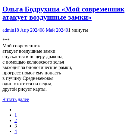
Ольга Бодрухина «Мой современник
атакует воздушные замки»
admin
18 Апр 2024
08 Май 2024
0
1 минуты
***
Мой современник
атакует воздушные замки,
спускается в пещеру дракона,
с помощью колдовского зелья
выходит за биологические рамки,
прогресс помог ему попасть
в пучину Средневековья
один охотится на ведьм,
другой рисует карты,
Читать далее
1
2
3
4