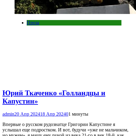
Проза
Юрий Ткаченко «Голландцы и
Капустин»
admin
20 Апр 2024
18 Апр 2024
0
1 минуты
Впервые о русском рудознатце Григории Капустине я
услышал еще подростком. И вот, будучи «уже не мальчиком,
но мужем», я машу ему рукой из века 21-го в век 18-й, как