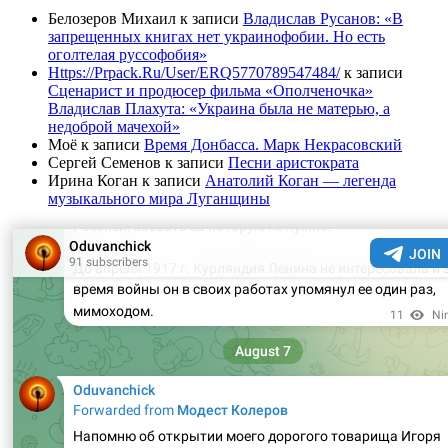
Белозеров Михаил
к записи
Владислав Русанов: «В
запрещенных книгах нет украинофобии. Но есть
оголтелая руссофобия»
Https://Prpack.Ru/User/ERQ5770789547484/
к записи
Сценарист и продюсер фильма «Ополченочка»
Владислав Плахута: «Украина была не матерью, а
недоброй мачехой»
Моё
к записи
Время Донбасса. Марк Некрасовский
Сергей Семенов
к записи
Песни аристократа
Ирина Коган
к записи
Анатолий Коган — легенда
музыкального мира Луганщины