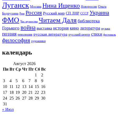
Луганск
Нина Ищенко
Москва
Ольга
Новороссия
Россия
Украина
Русский мир
Бодрухина
СП ЛНР
Рим
СССР
ФМО
Читаем Даля
библиотека
Час мужества
война
Горького
история
кино
литература
выставка
музыка
поэзия
стихи
русская литература
русский центр
революция
фестиваль
философия
художники
календарь
Август 2026
Пн
Вт
Ср
Чт
Пт
Сб
Вс
1
2
3
4
5
6
7
8
9
10
11
12
13
14
15
16
17
18
19
20
21
22
23
24
25
26
27
28
29
30
31
« Июл