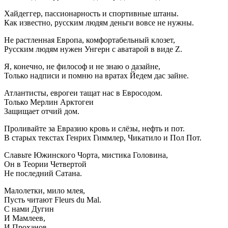
Хайдеггер, пассионарность и спортивные штаны.
Как известно, русским людям деньги вовсе не нужны.
Не растленная Европа, комфортабельный клозет,
Русским людям нужен Унгерн с аватарой в виде Z.
Я, конечно, не философ и не знаю о дазайне,
Только надписи и помню на вратах Йедем дас зайне.
Атлантисты, еврогеи тащат нас в Евросодом.
Только Мерлин Арктогеи
Защищает отчий дом.
Проливайте за Евразию кровь и слёзы, нефть и пот.
В старых текстах Генрих Гиммлер, Чикатило и Пол Пот.
Славьте Южинского Чорта, мистика Головина,
Он в Теории Четвертой
Не последний Сатана.
Малолетки, мило млея,
Пусть читают Fleurs du Mal.
С нами Дугин
И Мамлеев,
И Проханов,