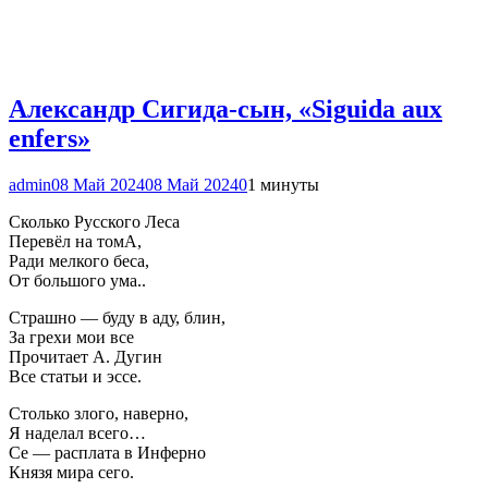
Александр Сигида-сын, «Siguida aux
enfers»
admin
08 Май 2024
08 Май 2024
0
1 минуты
Сколько Русского Леса
Перевёл на томА,
Ради мелкого беса,
От большого ума..
Страшно — буду в аду, блин,
За грехи мои все
Прочитает А. Дугин
Все статьи и эссе.
Столько злого, наверно,
Я наделал всего…
Се — расплата в Инферно
Князя мира сего.