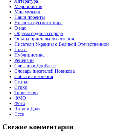
Литература
Мероприятия
Мир музыки
Наши проекты
Новости русского мира
О нас
Образы родного города
Опыты пристального чтения
Писатели Украины о Великой Отечественной
Проза
Публицистика
Рецензии
Сделано в Донбассе
Словарь писателей Новикова
События и мнения
Статьи
Стихи
Творчество
ФМО
Фото
Читаем Даля
Эссе
Свежие комментарии