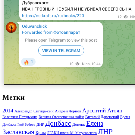
Метки
Арсентий Атоян
2014
Андрей Чернов
Александр Сигида-сын
Виталий Даренский
Великая Отечественная война
Валентина Патерыкина
Время
Донбасс
Елена
Донецк
ДНР
Донбасса
Глеб Бобров
ЛНР
Заславская
Крым
ЛГАКИ имени М. Матусовского