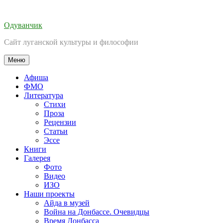
Перейти
к
Одуванчик
содержимому
Сайт луганской культуры и философии
Меню
Афиша
ФМО
Литература
Стихи
Проза
Рецензии
Статьи
Эссе
Книги
Галерея
Фото
Видео
ИЗО
Наши проекты
Айда в музей
Война на Донбассе. Очевидцы
Время Донбасса