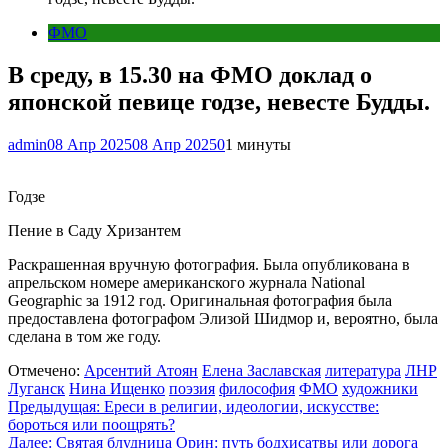
ФМО
В среду, в 15.30 на ФМО доклад о
японской певице годзе, невесте Будды.
admin
08 Апр 2025
08 Апр 2025
0
1 минуты
Годзе
Пение в Саду Хризантем
Раскрашенная вручную фотография. Была опубликована в
апрельском номере американского журнала National
Geographic за 1912 год. Оригинальная фотография была
предоставлена фотографом Элизой Шидмор и, вероятно, была
сделана в том же году.
Отмечено:
Арсентий Атоян
Елена Заславская
литература
ЛНР
Луганск
Нина Ищенко
поэзия
философия
ФМО
художники
Навигация
Предыдущая:
Ереси в религии, идеологии, искусстве:
бороться или поощрять?
по
Далее:
Святая блудница Орин: путь бодхисатвы или дорога