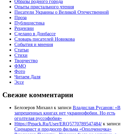
Образы родного города
Опыты пристального чтения
Писатели Украины о Великой Отечественной
Проза
Публицистика
Рецензии
Сделано в Донбассе
Словарь писателей Новикова
События и мнения
Статьи
Стихи
Творчество
ФМО
Фото
Читаем Даля
Эссе
Свежие комментарии
Белозеров Михаил
к записи
Владислав Русанов: «В
запрещенных книгах нет украинофобии. Но есть
оголтелая руссофобия»
Https://Prpack.Ru/User/ERQ5770789547484/
к записи
Сценарист и продюсер фильма «Ополченочка»