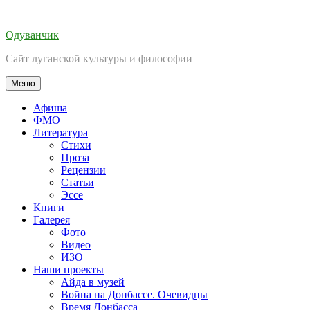
Перейти
к
Одуванчик
содержимому
Сайт луганской культуры и философии
Меню
Афиша
ФМО
Литература
Стихи
Проза
Рецензии
Статьи
Эссе
Книги
Галерея
Фото
Видео
ИЗО
Наши проекты
Айда в музей
Война на Донбассе. Очевидцы
Время Донбасса