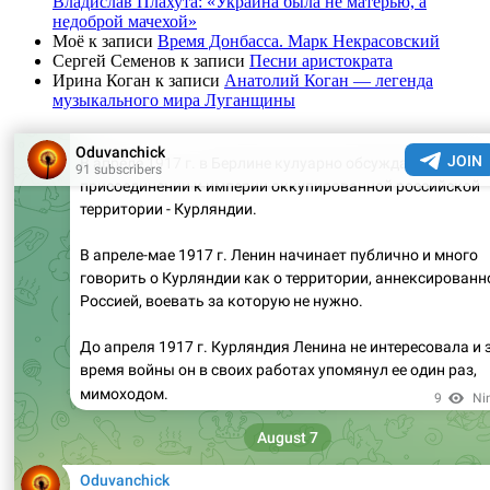
Владислав Плахута: «Украина была не матерью, а
недоброй мачехой»
Моё
к записи
Время Донбасса. Марк Некрасовский
Сергей Семенов
к записи
Песни аристократа
Ирина Коган
к записи
Анатолий Коган — легенда
музыкального мира Луганщины