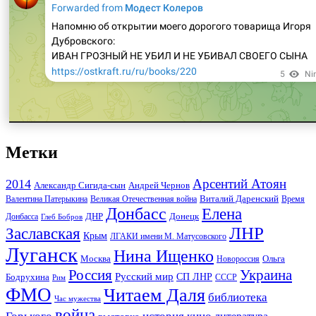
Метки
Арсентий Атоян
2014
Андрей Чернов
Александр Сигида-сын
Виталий Даренский
Великая Отечественная война
Валентина Патерыкина
Время
Донбасс
Елена
Донецк
ДНР
Донбасса
Глеб Бобров
ЛНР
Заславская
Крым
ЛГАКИ имени М. Матусовского
Луганск
Нина Ищенко
Москва
Ольга
Новороссия
Россия
Украина
Русский мир
Бодрухина
СП ЛНР
Рим
СССР
ФМО
Читаем Даля
библиотека
Час мужества
война