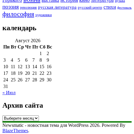
Горького
история
кино
литература
выставка
музыка
поэзия
стихи
русская литература
русский центр
революция
фестиваль
философия
художники
календарь
Август 2026
Пн
Вт
Ср
Чт
Пт
Сб
Вс
1
2
3
4
5
6
7
8
9
10
11
12
13
14
15
16
17
18
19
20
21
22
23
24
25
26
27
28
29
30
31
« Июл
Архив сайта
Архив
сайта
Newsmatic - новостная тема для WordPress 2026. Powered By
BlazeThemes
.