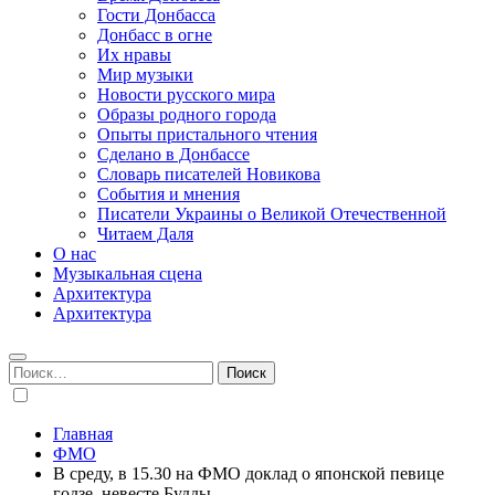
Гости Донбасса
Донбасс в огне
Их нравы
Мир музыки
Новости русского мира
Образы родного города
Опыты пристального чтения
Сделано в Донбассе
Словарь писателей Новикова
События и мнения
Писатели Украины о Великой Отечественной
Читаем Даля
О нас
Музыкальная сцена
Архитектура
Архитектура
Найти:
Главная
ФМО
В среду, в 15.30 на ФМО доклад о японской певице
годзе, невесте Будды.