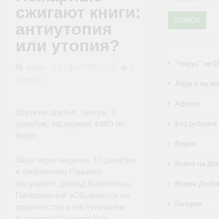
сжигают книги:
антиутопия
или утопия?
"Нидус" на 
0
Admin
02 Дек 2025
1
Минуты
Айда в музе
Афиша
Дорогие друзья, завтра, 3
Без рубрики
декабря, заседания ФМО не
будет.
Видео
Зато через неделю, 10 декабря
Война на До
в библиотеке Горького
обсуждает доклад Валентины
Время Донб
Патерыкиной «Сбываются ли
Галерея
пророчества в наступившем
будущем? По книге Рэя