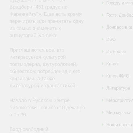
Городу и ми
Брэдбери “451 градус по
Фаренгейту”». Еще есть время
Гости Донба
перечитать или прочитать одну
Донбасс в ог
из самых знаменитых
антиутопий ХХ века!
ИЗО
Приглашаются все, кто
Их нравы
интересуется культурой
Книги
постмодерна, футурологией,
обществом потребления и его
Книги ФМО
кризисами, а также
литературой и фантастикой.
Литература
Начало в Русском центре
Мероприяти
библиотеки Горького 10 декабря
Мир музыки
в 15.30.
Наши проек
Вход свободный.