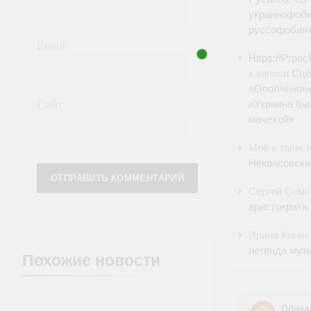
украинофоби
руссофобия
Email
Https://Prpa
к записи
Сце
«Ополченочк
«Украина бы
Сайт
мачехой»
Моё
к запис
Некрасовски
Сергей Семе
аристократа
Ирина Коган
легенда муз
Похожие новости