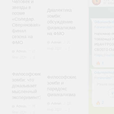
Человек и
звезды в
Диалектика
поэме
зомби:
«Соледар.
обсуждение
Сверхновая»:
физикализма
финал
на ФМО
сезона на
ФМО
Admin
21
Май 2026
0
Admin
27
Май 2026
0
Философские
Философские
зомби: что
зомби и
доказывает
парадокс
мысленный
физикализма
эксперимент?
Admin
18
Admin
18
Май 2026
0
Май 2026
0