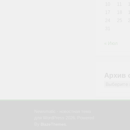
10
11
17
18
24
25
31
« Июл
Архив 
Архив
сайта
Newsmatic - новостная тема
для WordPress 2026. Powered
By
.
BlazeThemes