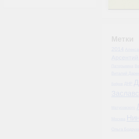
Метки
2014
Алекса
Арсентий
Патерыкина
Ве
Виталий Даре
Д
ДНР
Бобров
Заславс
Матусовского
Ни
Москва
Ольга Бодрух