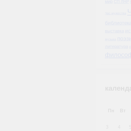
мир
СП ЛНР
Час мужества
библиотека
ис
выставка
поэз
музыка
литература
филосо
календ
Пн
Вт
3
4