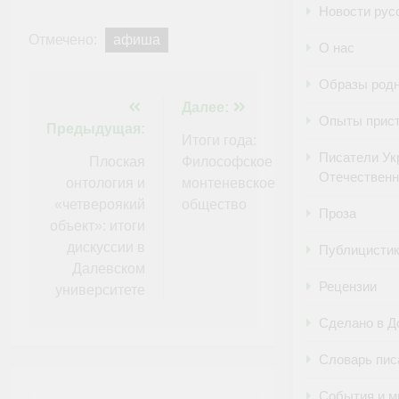
Новости рус
Отмечено:
афиша
О нас
Образы родн
Навигация
Далее:
Опыты прист
Предыдущая:
по
Итоги года:
Писатели Ук
Плоская
Философское
записям
Отечественн
онтология и
монтеневское
«четвероякий
общество
Проза
объект»: итоги
дискуссии в
Публицисти
Далевском
Рецензии
университете
Сделано в Д
Словарь пис
События и м