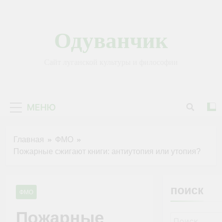
Перейти
к
содержимому
Одуванчик
Сайт луганской культуры и философии
МЕНЮ
Главная
ФМО
Пожарные сжигают книги: антиутопия или утопия?
поиск
ФМО
Пожарные
Найти: