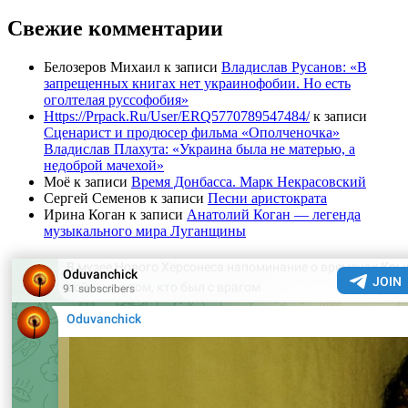
Свежие комментарии
Белозеров Михаил
к записи
Владислав Русанов: «В
запрещенных книгах нет украинофобии. Но есть
оголтелая руссофобия»
Https://Prpack.Ru/User/ERQ5770789547484/
к записи
Сценарист и продюсер фильма «Ополченочка»
Владислав Плахута: «Украина была не матерью, а
недоброй мачехой»
Моё
к записи
Время Донбасса. Марк Некрасовский
Сергей Семенов
к записи
Песни аристократа
Ирина Коган
к записи
Анатолий Коган — легенда
музыкального мира Луганщины