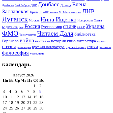
Донбасс
Елена
Донецк
ДНР
Донбасса
Глеб Бобров
ЛНР
Заславская
Крым
ЛГАКИ имени М. Матусовского
Луганск
Нина Ищенко
Москва
Ольга
Новороссия
Россия
Украина
Русский мир
Бодрухина
СП ЛНР
Рим
СССР
ФМО
Читаем Даля
библиотека
Час мужества
война
Горького
история
кино
литература
выставка
музыка
поэзия
стихи
русская литература
русский центр
революция
фестиваль
философия
художники
календарь
Август 2026
Пн
Вт
Ср
Чт
Пт
Сб
Вс
1
2
3
4
5
6
7
8
9
10
11
12
13
14
15
16
17
18
19
20
21
22
23
24
25
26
27
28
29
30