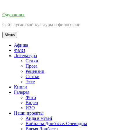
Перейти
к
Одуванчик
содержимому
Сайт луганской культуры и философии
Меню
Афиша
ФМО
Литература
Стихи
Проза
Рецензии
Статьи
Эссе
Книги
Галерея
Фото
Видео
ИЗО
Наши проекты
Айда в музей
Война на Донбассе. Очевидцы
Время Донбасса