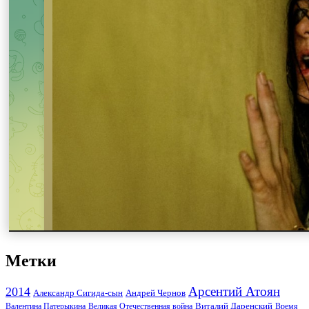
Метки
Арсентий Атоян
2014
Андрей Чернов
Александр Сигида-сын
Виталий Даренский
Великая Отечественная война
Валентина Патерыкина
Время