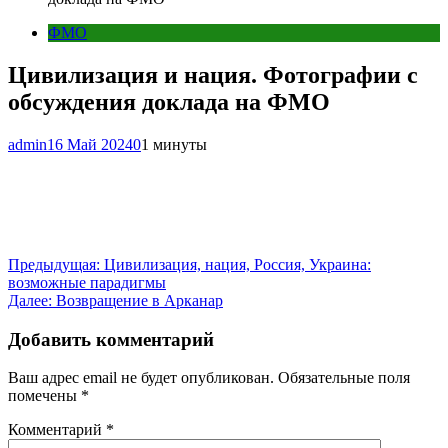
ФМО
Цивилизация и нация. Фотографии с
обсуждения доклада на ФМО
admin
16 Май 2024
0
1 минуты
Навигация
Предыдущая:
Цивилизация, нация, Россия, Украина:
возможные парадигмы
по
Далее:
Возвращение в Арканар
записям
Добавить комментарий
Ваш адрес email не будет опубликован.
Обязательные поля
помечены
*
Комментарий
*