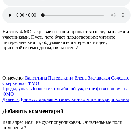
На этом ФМО закрывает сезон и прощается со слушателями и
участниками. Пусть лето будет плодотворным: читайте
интересные книги, обдумывайте интересные идеи,
присылайте темы докладов на осень!
Отмечено:
Валентина Патерыкина
Елена Заславская
Соледар.
Сверхновая
ФМО
Навигация
Предыдущая:
Диалектика зомби: обсуждение физикализма на
ФМО
по
Далее:
«Донбасс: мирная жизнь»: кино о мире посреди войны
записям
Добавить комментарий
Ваш адрес email не будет опубликован.
Обязательные поля
помечены
*