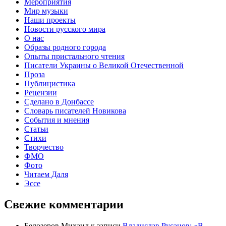
Мероприятия
Мир музыки
Наши проекты
Новости русского мира
О нас
Образы родного города
Опыты пристального чтения
Писатели Украины о Великой Отечественной
Проза
Публицистика
Рецензии
Сделано в Донбассе
Словарь писателей Новикова
События и мнения
Статьи
Стихи
Творчество
ФМО
Фото
Читаем Даля
Эссе
Свежие комментарии
Белозеров Михаил
к записи
Владислав Русанов: «В