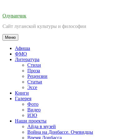
Перейти
к
Одуванчик
содержимому
Сайт луганской культуры и философии
Меню
Афиша
ФМО
Литература
Стихи
Проза
Рецензии
Статьи
Эссе
Книги
Галерея
Фото
Видео
ИЗО
Наши проекты
Айда в музей
Война на Донбассе. Очевидцы
Время Донбасса