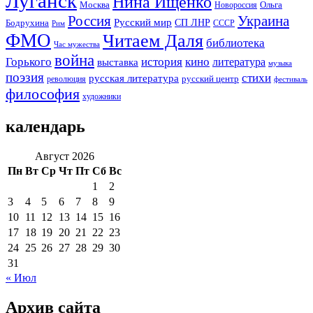
Луганск
Нина Ищенко
Москва
Ольга
Новороссия
Россия
Украина
Русский мир
Бодрухина
СП ЛНР
Рим
СССР
ФМО
Читаем Даля
библиотека
Час мужества
война
Горького
история
кино
литература
выставка
музыка
поэзия
стихи
русская литература
русский центр
революция
фестиваль
философия
художники
календарь
Август 2026
Пн
Вт
Ср
Чт
Пт
Сб
Вс
1
2
3
4
5
6
7
8
9
10
11
12
13
14
15
16
17
18
19
20
21
22
23
24
25
26
27
28
29
30
31
« Июл
Архив сайта