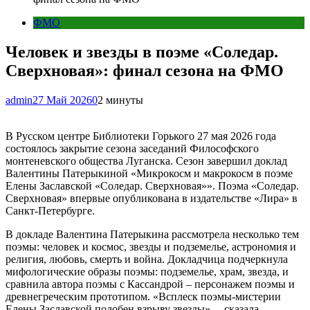
ФМО
Человек и звезды в поэме «Соледар.
Сверхновая»: финал сезона на ФМО
admin
27 Май 2026
0
2 минуты
В Русском центре Библиотеки Горького 27 мая 2026 года
состоялось закрытие сезона заседаний Философского
монтеневского общества Луганска. Сезон завершил доклад
Валентины Патерыкиной «Микрокосм и макрокосм в поэме
Елены Заславской «Соледар. Сверхновая»». Поэма «Соледар.
Сверхновая» впервые опубликована в издательстве «Лира» в
Санкт-Петербурге.
В докладе Валентина Патерыкина рассмотрела несколько тем
поэмы: человек и космос, звезды и подземелье, астрономия и
религия, любовь, смерть и война. Докладчица подчеркнула
мифологические образы поэмы: подземелье, храм, звезда, и
сравнила автора поэмы с Кассандрой – персонажем поэмы и
древнегреческим прототипом. «Всплеск поэмы-мистерии
Елены Заславской подобен взрыву звезды», – сказала