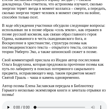
докладчица. Она отметила, что астрономы изучают, сколько
энергии теряет звезда в момент коллапса – смерти, а передать,
сколько энергии теряет человек в момент смерти на войне,
способен только поэт.
В ходе обсуждения участники обсудили следующие вопросы:
использован ли в поэме образа «соль земли», как отражен в
поэме русский космизм, как связан образ главного героя
Одина, названного в честь скандинавского бога, и
Воскресение в христианстве, структура поэмы как
постмодернистского текста – открытого текста, согласно
теории Умберто Эко, а также шпионский сюжет в поэме.
Свой комментарий прислала из Индии автор послесловия
Ольга Бодрухина, которая предложила прочтение поэмы как
путь по лабиринту в поисках потерянного сакрального
предмета, исправляющего мир, таким предметом может
Святой Грааль – чаша и камень одновременно.
Автор поэмы Елена Заславская передала в Библиотеку
Горького несколько экземпляров книги и зачитала отрывки из
поэмы!