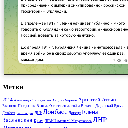
Метки
Арсентий Атоян
2014
Андрей Чернов
Александр Сигида-сын
Виталий Даренский
Великая Отечественная война
Валентина Патерыкина
Время
Донбасс
Елена
Донецк
ДНР
Донбасса
Глеб Бобров
ЛНР
Заславская
Крым
ЛГАКИ имени М. Матусовского