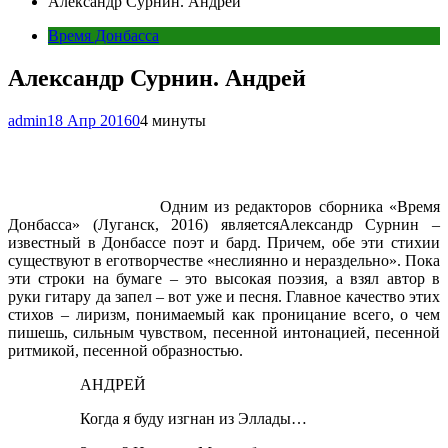
Александр Сурнин. Андрей
Время Донбасса
Александр Сурнин. Андрей
admin
18 Апр 2016
0
4 минуты
Одним из редакторов сборника «Время
Донбасса» (Луганск, 2016) являетсяАлександр Сурнин –
известный в Донбассе поэт и бард. Причем, обе эти стихии
существуют в еготворчестве «неслиянно и нераздельно». Пока
эти строки на бумаге – это высокая поэзия, а взял автор в
руки гитару да запел – вот уже и песня. Главное качество этих
стихов – лиризм, понимаемый как проницание всего, о чем
пишешь, сильным чувством, песенной интонацией, песенной
ритмикой, песенной образностью.
АНДРЕЙ
Когда я буду изгнан из Эллады…