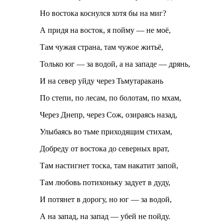
Но востока коснулся хотя бы на миг?
А придя на восток, я пойму — не моё,
Там чужая страна, там чужое житьё,
Только юг — за водой, а на западе — дрянь,
И на север уйду через Тьмутаракань
По степи, по лесам, по болотам, по мхам,
Через Днепр, через Сож, озираясь назад,
Улыбаясь во тьме приходящим стихам,
Добреду от востока до северных врат,
Там настигнет тоска, там накатит запой,
Там любовь потихоньку задует в дуду,
И потянет в дорогу, но юг — за водой,
А на запад, на запад — убей не пойду.