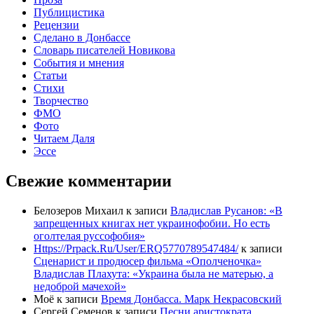
Публицистика
Рецензии
Сделано в Донбассе
Словарь писателей Новикова
События и мнения
Статьи
Стихи
Творчество
ФМО
Фото
Читаем Даля
Эссе
Свежие комментарии
Белозеров Михаил
к записи
Владислав Русанов: «В
запрещенных книгах нет украинофобии. Но есть
оголтелая руссофобия»
Https://Prpack.Ru/User/ERQ5770789547484/
к записи
Сценарист и продюсер фильма «Ополченочка»
Владислав Плахута: «Украина была не матерью, а
недоброй мачехой»
Моё
к записи
Время Донбасса. Марк Некрасовский
Сергей Семенов
к записи
Песни аристократа