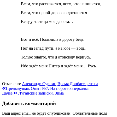
Всем, что расскажется, всем, что напишется,
Всем, что ценой дорогою достанется —
Всюду частица моя да оста…
Вот и всё. Поманила в дорогу беда.
Нет на запад пути, а на юге — вода.
Только знайте, что я отовсюду вернусь,
Ибо ждёт меня Питер и ждёт меня… Русь.
Отмечено:
Александр Сурнин
Время Донбасса
стихи
Навигация
Предыдущая:
Опыт №7. На пороге Зазеркалья
Далее:
Луганские записки. Зима
по
записям
Добавить комментарий
Ваш адрес email не будет опубликован.
Обязательные поля