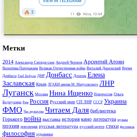
Метки
Арсентий Атоян
2014
Андрей Чернов
Александр Сигида-сын
Виталий Даренский
Великая Отечественная война
Валентина Патерыкина
Время
Донбасс
Елена
Донецк
ДНР
Донбасса
Глеб Бобров
ЛНР
Заславская
Крым
ЛГАКИ имени М. Матусовского
Луганск
Нина Ищенко
Москва
Ольга
Новороссия
Россия
Украина
Русский мир
Бодрухина
СП ЛНР
Рим
СССР
ФМО
Читаем Даля
библиотека
Час мужества
война
Горького
история
кино
литература
выставка
музыка
поэзия
стихи
русская литература
русский центр
революция
фестиваль
философия
художники