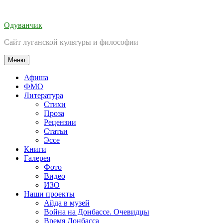
Перейти
к
Одуванчик
содержимому
Сайт луганской культуры и философии
Меню
Афиша
ФМО
Литература
Стихи
Проза
Рецензии
Статьи
Эссе
Книги
Галерея
Фото
Видео
ИЗО
Наши проекты
Айда в музей
Война на Донбассе. Очевидцы
Время Донбасса