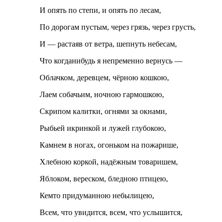
И опять по степи, и опять по лесам,
По дорогам пустым, через грязь, через грусть,
И — растаяв от ветра, шепнуть небесам,
Что когда­нибудь я непременно вернусь —
Облачком, деревцем, чёрною кошкою,
Лаем собачьим, ночною гармошкою,
Скрипом калитки, огнями за окнами,
Рыбьей икринкой и лужей глубокою,
Камнем в ногах, огоньком на пожарише,
Хлебною коркой, надёжным товаришем,
Яблоком, вереском, бледною птицею,
Кем­то придуманною небылицею,
Всем, что увидится, всем, что услышится,