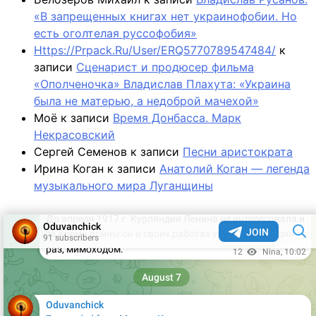
«В запрещенных книгах нет украинофобии. Но
есть оголтелая руссофобия»
Https://Prpack.Ru/User/ERQ5770789547484/
к
записи
Сценарист и продюсер фильма
«Ополченочка» Владислав Плахута: «Украина
была не матерью, а недоброй мачехой»
Моё
к записи
Время Донбасса. Марк
Некрасовский
Сергей Семенов
к записи
Песни аристократа
Ирина Коган
к записи
Анатолий Коган — легенда
музыкального мира Луганщины