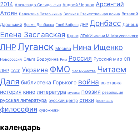
Арсентий
2014
Андрей Чернов
Александр Сигида-сын
Атоян
Виталий
Великая Отечественная война
Валентина Патерыкина
Донбасс
Даренский
Донецк
ДНР
Время Донбасса
Глеб Бобров
Елена Заславская
Крым
ЛГАКИ имени М. Матусовского
Луганск
ЛНР
Нина Ищенко
Москва
Россия
Русский мир
СП
Ольга Бодрухина
Новороссия
Рим
ФМО
Читаем
Украина
ЛНР
СССР
Час мужества
Даля
война
библиотека Горького
выставка
поэзия
история
кино
литература
революция
музыка
стихи
русская литература
русский центр
фестиваль
философия
художники
календарь