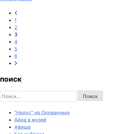
1
2
3
4
5
6
поиск
Найти:
"Нидус" на Одуванчике
Айда в музей
Афиша
Без рубрики