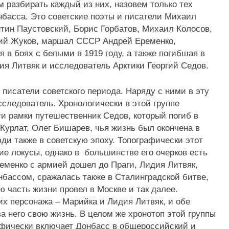
м разбирать каждый из них, назовем только тех
нбасса. Это советские поэты и писатели Михаил
тин Паустовский, Борис Горбатов, Михаил Колосов,
ий Жуков, маршал СССР Андрей Еременко,
 в боях с белыми в 1919 году, а также погибшая в
ия Литвяк и исследователь Арктики Георгий Седов.
 писатели советского периода. Наряду с ними в эту
следователь. Хронологически в этой группе
ти рамки путешественник Седов, который погиб в
 Курлат, Олег Бишарев, чья жизнь был окончена в
юди также в советскую эпоху. Топографически этот
е локусы, однако в большинстве его очерков есть
еменко с армией дошел до Праги, Лидия Литвяк,
бассом, сражалась также в Сталинградской битве,
 часть жизни провел в Москве и так далее.
ких персонажа – Марийка и Лидия Литвяк, и обе
 него свою жизнь. В целом же хронотоп этой группы
рафически включает Донбасс в общероссийский и