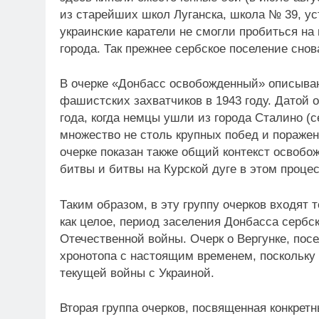
из старейших школ Луганска, школа № 39, у
украинские каратели не смогли пробиться на
города. Так прежнее сербское поселение снов
В очерке «Донбасс освобожденный» описываю
фашистских захватчиков в 1943 году. Датой 
года, когда немцы ушли из города Сталино (
множество не столь крупных побед и поражен
очерке показан также общий контекст освобо
битвы и битвы на Курской дуге в этом процес
Таким образом, в эту группу очерков входят 
как целое, период заселения Донбасса сербск
Отечественной войны. Очерк о Вергунке, посе
хронотопа с настоящим временем, поскольку 
текущей войны с Украиной.
Вторая группа очерков, посвященная конкрет