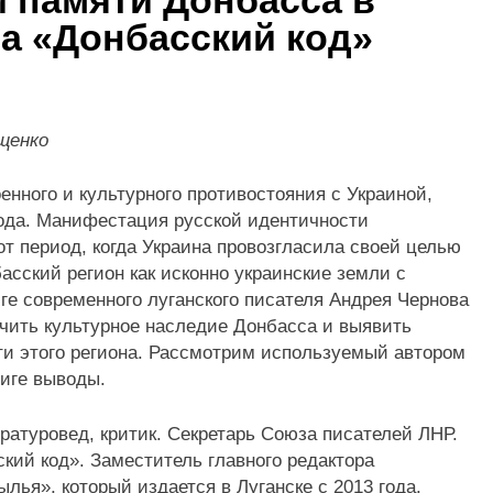
 памяти Донбасса в
а «Донбасский код»
щенко
енного и культурного противостояния с Украиной,
года. Манифестация русской идентичности
от период, когда Украина провозгласила своей целью
сский регион как исконно украинские земли с
ге современного луганского писателя Андрея Чернова
учить культурное наследие Донбасса и выявить
ти этого региона. Рассмотрим используемый автором
иге выводы.
ратуровед, критик. Секретарь Союза писателей ЛНР.
кий код». Заместитель главного редактора
лья», который издается в Луганске с 2013 года.