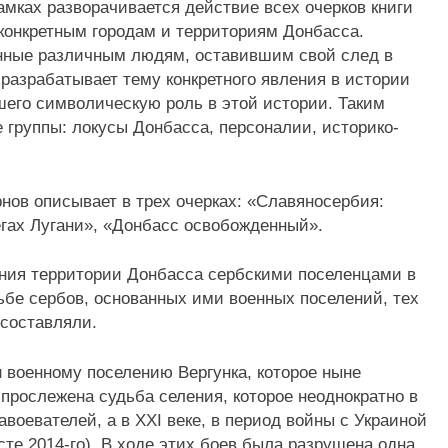
амках разворачивается действие всех очерков книги
конкретным городам и территориям Донбасса.
енные различным людям, оставившим свой след в
разрабатывает тему конкретного явления в истории
шего символическую роль в этой истории. Таким
е группы: локусы Донбасса, персоналии, историко-
нов описывает в трех очерках: «Славяносербия:
егах Лугани», «Донбасс освобожденный».
ения территории Донбасса сербскими поселенцами в
дьбе сербов, основанных ими военных поселений, тех
 составляли.
 военному поселению Вергунка, которое ныне
 прослежена судьба селения, которое неоднократно в
воевателей, а в ХХI веке, в период войны с Украиной
сте 2014-го). В ходе этих боев была разрушена одна