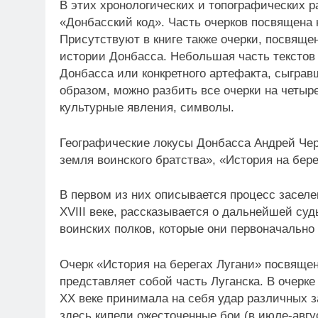
В этих хронологических и топографических р
«Донбасский код». Часть очерков посвящена 
Присутствуют в книге также очерки, посвящ
истории Донбасса. Небольшая часть текстов 
Донбасса или конкретного артефакта, сыграв
образом, можно разбить все очерки на четыр
культурные явления, символы.
Географические локусы Донбасса Андрей Чер
земля воинского братства», «История на бер
В первом из них описывается процесс засел
XVIII веке, рассказывается о дальнейшей су
воинских полков, которые они первоначально
Очерк «История на берегах Лугани» посвящен
представляет собой часть Луганска. В очерке
ХХ веке принимала на себя удар различных за
здесь кипели ожесточенные бои (в июле-авгу