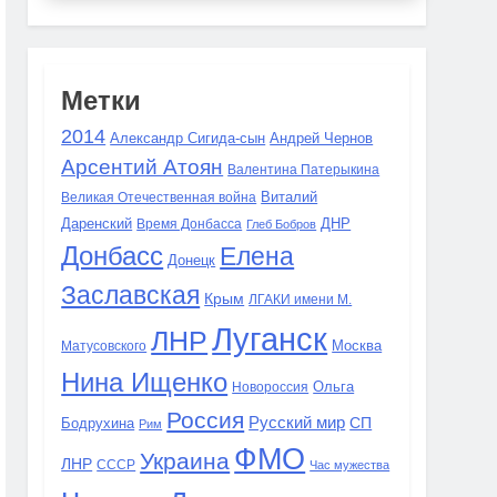
Метки
2014
Александр Сигида-сын
Андрей Чернов
Арсентий Атоян
Валентина Патерыкина
Виталий
Великая Отечественная война
Даренский
Время Донбасса
ДНР
Глеб Бобров
Донбасс
Елена
Донецк
Заславская
Крым
ЛГАКИ имени М.
Луганск
ЛНР
Москва
Матусовского
Нина Ищенко
Ольга
Новороссия
Россия
Русский мир
СП
Бодрухина
Рим
ФМО
Украина
ЛНР
СССР
Час мужества