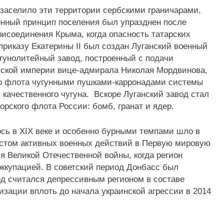
о заселило эти территории сербскими граничарами,
оенный принцип поселения был упразднен после
рисоединения Крыма, когда опасность татарских
 приказу Екатерины II был создан Луганский военный
угунолитейный завод, построенный с подачи
ской империи вице-адмирала Николая Мордвинова,
го флота чугунными пушками-карронадами системы
качественного чугуна. Вскоре Луганский завод стал
рского флота России: бомб, гранат и ядер.
сь в XIX веке и особенно бурными темпами шло в
естом активных военных действий в Первую мировую
мя Великой Отечественной войны, когда регион
оккупацией. В советский период Донбасс был
од считался депрессивным регионом в составе
изации вплоть до начала украинской агрессии в 2014