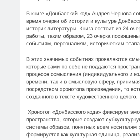
В книге «Донбасский код» Андрея Чернова с
время очерки об истории и культуре Донбасса
историк литературы. Книга состоит из 24 оче
работы, таким образом, 23 очерка посвящен
событиям, персоналиям, историческим этапа
В этих значимых событиях проявляются смы
которые сами по себе не поддаются простра
процессе осмысления (индивидуального и кол
времени, так и в смысловую сферу, принимая
посредством хронотопа произведения, то ест
созданного в тексте художественного целого.
Хронотоп «Донбасского кода» фиксирует эм
пространства, которые создают субкультурн
системы образов, понятных всем носителям 
формируется как культурная единица, реали