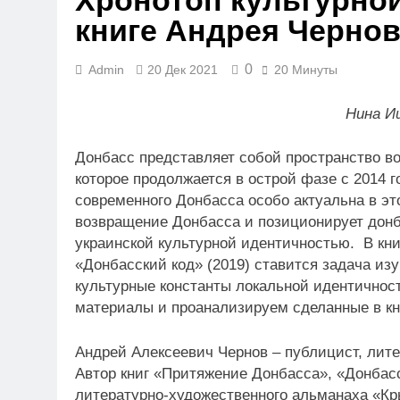
Хронотоп культурной
книге Андрея Чернов
0
Admin
20 Дек 2021
20 Минуты
Нина И
Донбасс представляет собой пространство во
которое продолжается в острой фазе с 2014 
современного Донбасса особо актуальна в эт
возвращение Донбасса и позиционирует донба
украинской культурной идентичностью. В кни
«Донбасский код» (2019) ставится задача из
культурные константы локальной идентичнос
материалы и проанализируем сделанные в кн
Андрей Алексеевич Чернов – публицист, лите
Автор книг «Притяжение Донбасса», «Донбасс
литературно-художественного альманаха «Кры