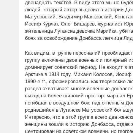
двенадцать текстов. В виду этого мы не буде
людей, который автор выделил в истории До
Матусовский, Владимир Маяковский, Констан
Иосиф Курлат, Олег Бишарев, журналист Юр
жительница Луганска девочка Марийка, убитая
боях за освобождение Донбасса летчица Лид
Как видим, в группе персоналий преобладают
группу включены двое военных и полярный ис
доминирует советский период. Не входит в э
Арктике в 1914 году. Михаил Колосов, Иосиф
1990-е гг., сформировались как творческие л
раздел охватывает многочисленные донбасски
выход на более широкий простор: маршал Ер
погибшая в воздушном бою над огненным Дон
родившийся в Луганске Матусовский большую
Интересно, что в этой группе всего два женс
женщины вошли в историю Донбасса, отдав за
центрирован на советском времени, но геог