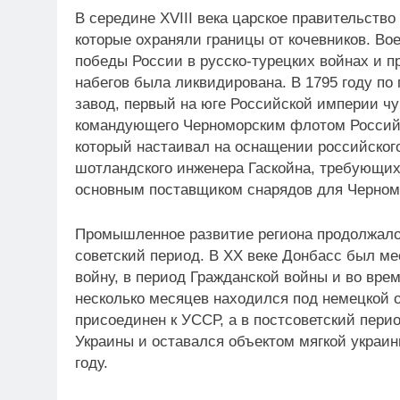
В середине XVIII века царское правительств
которые охраняли границы от кочевников. В
победы России в русско-турецких войнах и п
набегов была ликвидирована. В 1795 году по
завод, первый на юге Российской империи ч
командующего Черноморским флотом Россий
который настаивал на оснащении российско
шотландского инженера Гаскойна, требующих 
основным поставщиком снарядов для Черномо
Промышленное развитие региона продолжало
советский период. В ХХ веке Донбасс был м
войну, в период Гражданской войны и во вре
несколько месяцев находился под немецкой 
присоединен к УССР, а в постсоветский пери
Украины и оставался объектом мягкой украин
году.