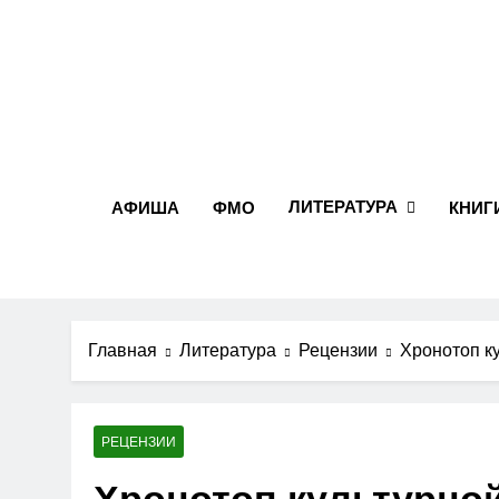
Перейти
к
содержимому
ЛИТЕРАТУРА
АФИША
ФМО
КНИГ
Главная
Литература
Рецензии
Хронотоп к
РЕЦЕНЗИИ