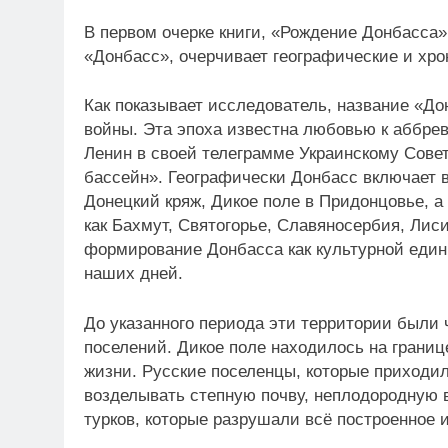
В первом очерке книги, «Рождение Донбасса»
«Донбасс», очерчивает географические и хр
Как показывает исследователь, название «Д
войны. Эта эпоха известна любовью к аббрев
Ленин в своей телеграмме Украинскому Сове
бассейн». Географически Донбасс включает в
Донецкий кряж, Дикое поле в Придонцовье, а
как Бахмут, Святогорье, Славяносербия, Лиси
формирование Донбасса как культурной едини
наших дней.
До указанного периода эти территории были
поселений. Дикое поле находилось на границ
жизни. Русские поселенцы, которые приходи
возделывать степную почву, неплодородную в
турков, которые разрушали всё построенное 