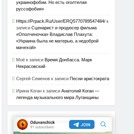
украинофобии. Но есть оголтелая
руссофобия»
Https://Prpack.Ru/User/ERQ5770789547484/
к
записи
Сценарист и продюсер фильма
«Ополченочка» Владислав Плахута:
«Украина была не матерью, а недоброй
мачехой»
Моё
к записи
Время Донбасса. Марк
Некрасовский
Сергей Семенов
к записи
Песни аристократа
Ирина Коган
к записи
Анатолий Коган —
легенда музыкального мира Луганщины